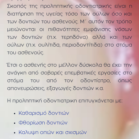
Σκοπός της προληπτικής οδοντιατρικής είναι η
διατήρηση της υγείας τόσο των ούλων όσο και
των δοντιών του ασθενούς. Μ΄ αυτόν τον τρόπο
μειώνονται οι πιθανότητες εμφάνισης νόσων
των δοντιών (π.χ. τερηδόνα) αλλά και των
ούλων (π.χ. ουλίτιδα, περιοδοντίτιδα) στο στόμα
του ασθενούς.
Έτσι ο ασθενής στο μέλλον δύσκολα θα έχει την
ανάγκη από σοβαρές επεμβατικές εργασίες στο
στόμα του από τον οδοντίατρο, όπως
απονευρώσεις, εξαγωγές δοντιών κ.α.
Η προληπτική οδοντιατρικη επιτυγχάνεται με:
Καθαρισμό δοντιών
Φθορίωση δοντιών
Καλυψη οπών και σχισμών