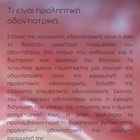
Tι είναι προληπτική
οδοντιατρική;
Στόχος της σύγχρονης οδοντιατρικής είναι η όσο
το δυνατόν μικρότερη παρέμβαση του
οδοντιάτρου στο στόμα του ασθενούς και η
διατήρηση των φυσικών του δοντιών. Τα
τελευταία χρόνια παρατηρείται μια στροφή της
οδοντιατρικής προς την εφαρμογή της
προληπτικής οδοντιατρικής, δηλαδή της
ελάχιστης επεμβατικής οδοντιατρικής. Σκοπός
του σύγχρονου οδοντίατρου είναι η έγκαιρη
διάγνωση των νόσων του στόματος και η άμεση
αντιμετώπισή τους. Η ρήση “Καλύτερο το
προλαμβάνειν παρά το θεραπεύειν” βρίσκει στην
προληπτική οδοντιατρική την απόλυτη
εφαρμογή της.