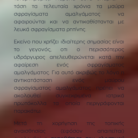
τάση τα τελευταία χρόνια τα μαύρα
σφραγίσματα αμαλγάματος να
αφαιρούνται και να αντικαθίστανται με
λευκά σφραγίσματα ρητίνης.
Εκείνο που χρήζει ιδιαίτερης σημασίας είναι
το γεγονός, οτι ο περισσότερος
υδράργυρος απελευθερώνεται κατά την
αφαίρεση ενός σφραγίσματος
αμαλγάματος. Για αυτό ακριβώς το λόγο η
αντικατάσταση ενός μαύρου
σφραγίσματος αμαλγάματος πρέπει να
ακολουθεί συγκεκριμένα ιατρικά
πρωτόκολλα τα οποία περιγράφονται
παρακάτω:
Μετά τη χορήγηση της τοπικής
αναισθησίας (εφόσον απαιτείται)