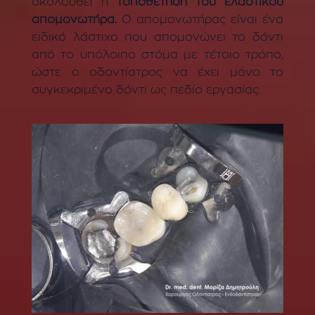
ακολουθεί η
τοποθέτηση του ελαστικού
απομονωτήρα.
Ο απομονωτήρας είναι ένα
ειδικό λάστιχο που απομονώνει το δόντι
από το υπόλοιπο στόμα με τέτοιο τρόπο,
ώστε ο οδοντίατρος να έχει μόνο το
συγκεκριμένο δόντι ως πεδίο εργασίας.