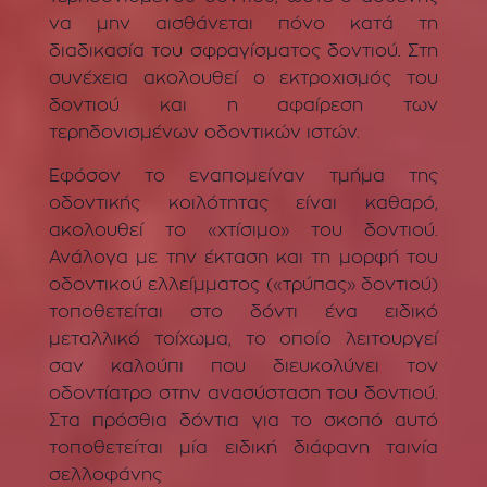
να μην αισθάνεται πόνο κατά τη
διαδικασία του σφραγίσματος δοντιού. Στη
συνέχεια ακολουθεί ο εκτροχισμός του
δοντιού και η αφαίρεση των
τερηδονισμένων οδοντικών ιστών.
Εφόσον το εναπομείναν τμήμα της
οδοντικής κοιλότητας είναι καθαρό,
ακολουθεί το «χτίσιμο» του δοντιού.
Ανάλογα με την έκταση και τη μορφή του
οδοντικού ελλείμματος («τρύπας» δοντιού)
τοποθετείται στο δόντι ένα ειδικό
μεταλλικό τοίχωμα, το οποίο λειτουργεί
σαν καλούπι που διευκολύνει τον
οδοντίατρο στην ανασύσταση του δοντιού.
Στα πρόσθια δόντια για το σκοπό αυτό
τοποθετείται μία ειδική διάφανη ταινία
σελλοφάνης