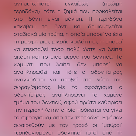
αντιμετωπιστεί εγκαίρως (πρώιμη
τερηδόνα), τότε η ζημιά που προκαλείται
στο δόντι είναι μόνιμη. Η τερηδόνα
«σκάβει» το δόντι και δημιουργείται
σταδιακά μία τρύπα, η οποία μπορεί να έχει
τη μορφή μιας μικρής κοιλότητας ή μπορεί
να επεκταθεί τόσο πολύ ώστε να λείπει
ακόμη και το μισό μέρος του δοντιού. Το
κομμάτι που λείπει δεν μπορεί να
αναπληρωθεί και τότε ο οδοντίατρος
αναγκάζεται να προβεί στη λύση του
σφραγίσματος. Με το σφράγισμα ο
οδοντίατρος αναπληρώνει το χαμένο
τμήμα του δοντιού, αφού πρώτα καθαρίσει
την περιοχή (στην οποία πρόκειται να γίνει
το σφράγισμα) από την τερηδόνα. Εφόσον
αφαιρεθούν με τον τροχό οι “μαύροι”
τερηδονισμένοι οδοντικοί ιστοί από τη