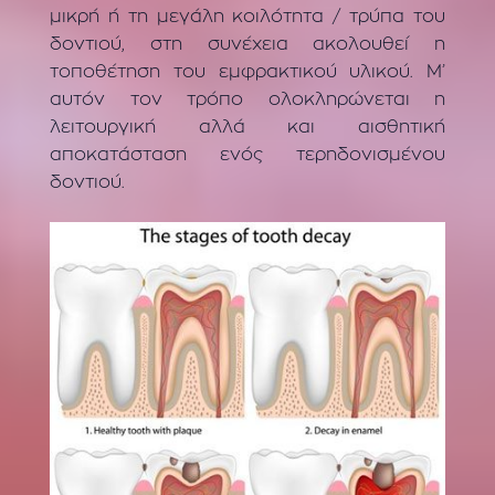
μικρή ή τη μεγάλη κοιλότητα / τρύπα του
δοντιού, στη συνέχεια ακολουθεί η
τοποθέτηση του εμφρακτικού υλικού. Μ’
αυτόν τον τρόπο ολοκληρώνεται η
λειτουργική αλλά και αισθητική
αποκατάσταση ενός τερηδονισμένου
δοντιού.