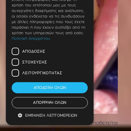
χρήση του ιστότοπού μας με τους
συνεργάτες διαφήμισης και ανάλυσης,
οι οποίοι ενδέχεται να τις συνδυάσουν
με άλλες πληροφορίες που τους έχετε
παράσχει ή που έχουν συλλέξει από τη
χρήση των υπηρεσιών τους από εσάς.
Πολιτική Απορρήτου
ΑΠΌΔΟΣΗΣ
ΣΤΌΧΕΥΣΗΣ
ΛΕΙΤΟΥΡΓΙΚΌΤΗΤΑΣ
ΑΠΟΔΟΧΉ ΌΛΩΝ
ΑΠΌΡΡΙΨΗ ΌΛΩΝ
ΕΜΦΆΝΙΣΗ ΛΕΠΤΟΜΕΡΕΙΏΝ
Ακολούθως στο δόντι τοποθετείται
ο
συγκολλητικός παράγοντας
(«κόλλα»)