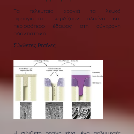
Τα τελευταία χρονιά τα λευκά
σφραγίσματα κερδίζουν ολοένα και
περισσότερο έδαφος στη σύγχρονη
οδοντιατρική.
Σύνθετες Ρητίνες
Η σύνθετη ρητίνη είναι ένα πολυμερές