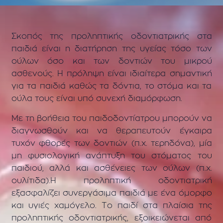
Σκοπός της προληπτικής οδοντιατρικής στα
παιδιά είναι η διατήρηση της υγείας τόσο των
ούλων όσο και των δοντιών του μικρού
ασθενούς. Η πρόληψη είναι ιδιαίτερα σημαντική
για τα παιδιά καθώς τα δόντια, το στόμα και τα
ούλα τους είναι υπό συνεχή διαμόρφωση.
Με τη βοήθεια του παιδοδοντίατρου μπορούν να
διαγνωσθούν και να θεραπευτούν έγκαιρα
τυχόν φθορές των δοντιών (π.χ. τερηδόνα), μία
μη φυσιολογική ανάπτυξη του στόματος του
παιδιού, αλλά και ασθένειες των ούλων (π.χ.
ουλίτιδα).Η προληπτική οδοντιατρική
εξασφαλίζει συνεργάσιμα παιδιά με ένα όμορφο
και υγιές χαμόγελο. Το παιδί στα πλαίσια της
προληπτικής οδοντιατρικής, εξοικειώνεται από