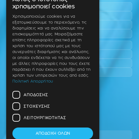
GREEK
χρησιμοποιεί cookies
Πυλαία
ENGLISH
Τριάδι
Χρησιμοποιούμε cookies για να
εξατομικεύσουμε το περιεχόμενο, τις
Νέο Ρύσιο
GERMAN
διαφημίσεις και να αναλύσουμε την
Επανομή
επισκεψιμότητά μας. Μοιραζόμαστε
επίσης πληροφορίες σχετικά με τη
Περαία
χρήση του ιστότοπού μας με τους
συνεργάτες διαφήμισης και ανάλυσης,
Καλαμαριά
οι οποίοι ενδέχεται να τις συνδυάσουν
Πανόραμα
με άλλες πληροφορίες που τους έχετε
παράσχει ή που έχουν συλλέξει από τη
Χαριλάου
χρήση των υπηρεσιών τους από εσάς.
Πολιτική Απορρήτου
Ιατρείο
ΑΠΌΔΟΣΗΣ
Ταβάκη – Θ. Λίτσα 10 (γωνία),
Θέρμη – Θεσσαλονίκη
ΣΤΌΧΕΥΣΗΣ
T.K 57001
ΛΕΙΤΟΥΡΓΙΚΌΤΗΤΑΣ
Τηλ.
ΑΠΟΔΟΧΉ ΌΛΩΝ
2310 46 10 44