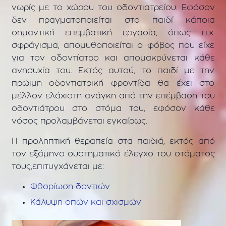
νωρίς με το χώρου του οδοντιατρείου. Εφόσον
δεν πραγματοποιείται στο παιδί κάποια
σημαντική επεμβατική εργασία, όπως π.χ.
σφράγισμα, απομυθοποιείται ο φόβος που είχε
για τον οδοντίατρο και απομακρύνεται κάθε
ανησυχία του. Εκτός αυτού, το παιδί με την
πρώιμη οδοντιατρική φροντίδα θα έχει στο
μέλλον ελάχιστη ανάγκη από την επέμβαση του
οδοντιάτρου στο στόμα του, εφόσον κάθε
νόσος προλαμβάνεται εγκαίρως.
Η προληπτική θεραπεία στα παιδιά, εκτός από
τον εξάμηνο συστηματικό έλεγχο του στόματος
τους,επιτυγχάνεται με:
Φθορίωση δοντιών
Κάλυψη οπών και σχισμών