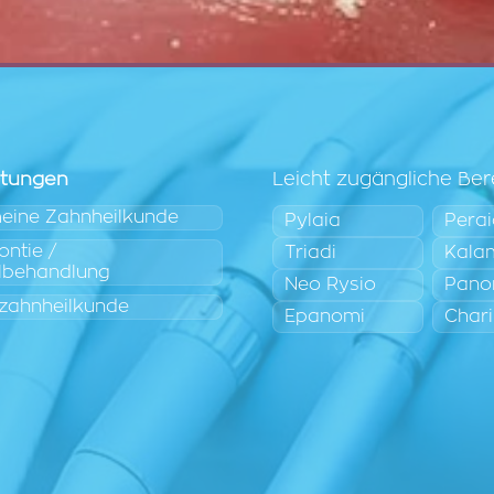
stungen
Leicht zugängliche Ber
eine Zahnheilkunde
Pylaia
Pera
ntie /
Triadi
Kala
lbehandlung
Neo Rysio
Pano
zahnheilkunde
Epanomi
Chari