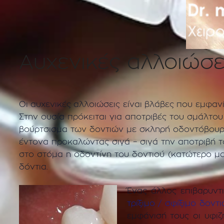
Αυχενικές αλλοιώσε
Οι αυχενικές αλλοιώσεις είναι βλάβες που εμφα
Στην ουσία πρόκειται για αποτριβές του σμάλτου 
βούρτσισμα των δοντιών με σκληρή οδοντόβουρτ
έντονα προκαλώντας σιγά – σιγά την αποτριβή 
στο στόμα η οδοντίνη του δοντιού (κατώτερο μα
δόντια.
Ένας άλλος επιβαρυντι
τρίξιμο / σφίξιμο δοντ
εμφάνισή τους οι υφιζ