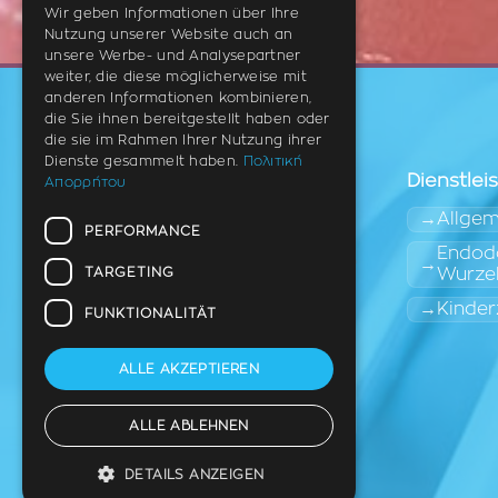
Wir geben Informationen über Ihre
Nutzung unserer Website auch an
unsere Werbe- und Analysepartner
weiter, die diese möglicherweise mit
anderen Informationen kombinieren,
die Sie ihnen bereitgestellt haben oder
die sie im Rahmen Ihrer Nutzung ihrer
Dienste gesammelt haben.
Πολιτική
Dienstlei
Απορρήτου
Allgem
PERFORMANCE
Endodo
TARGETING
Wurze
Zahnarzt
Thermi (Ost-
Kinder
FUNKTIONALITÄT
Thessaloniki)
ALLE AKZEPTIEREN
Nutzungsbedingungen für
personenbezogene Daten
ALLE ABLEHNEN
DETAILS ANZEIGEN