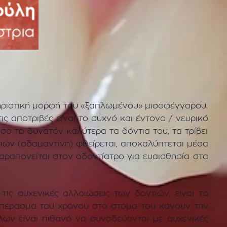
τηριστική μορφή του «ξαπλωμένου» μισοφέγγαρου.
ις αποτριβές είναι το συχνό και έντονο / νευρικό
 το δυνατόν καλύτερα τα δόντια του, τα τρίβει
ών (αδαμαντίνη) φθείρεται, αποκαλύπτεται μέσα
αραπονείται στον οδοντίατρο για ευαισθησία στα
ις αυχενικές αλλοιώσεις των δοντιών, είναι το
ο πέρασμα του χρόνου στο στόμα του κάνουν την
λων είναι πιθανό να συνοδεύονται με αυχενικές