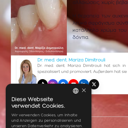
αλλοιώσεις, χωρίς βέβα
Η θεραπεία των αυχενι
λευκό σφράγισμα σύνθε
κατάλληλο χρώμα του υ
δόντια.
Dr. med. dent. Mariza Dimitrouli
Dr. med. dent. Mariza Dimitrouli hat sich 
spezialisiert und promoviert. Außerdem hat sie in
TikTok
Instagram
Facebook
YouTube
LinkedIn
X (Twitter)
×
Diese Webseite
GREEK
verwendet Cookies.
ENGLISH
Wir verwenden Cookies, um Inhalte
und Anzeigen zu personalisieren und
GERMAN
unseren Datenverkehr zu analysieren.