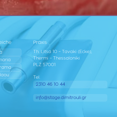
eiche
Praxis
Th. Litsa 10 – Tavaki (Ecke),
ia
Thermi – Thessaloniki
maria
PLZ 57001
rama
laou
Tel.
2310 46 10 44
info@stage.dimitrouli.gr