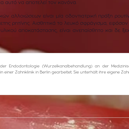
ια αυτό να αποτελεί τον κανόνα.
κών αλλοιώσεων είναι μία οδοντιατρική πράξη ρουτίν
της ρητίνης. Αισθητικά το λευκό σφράγισμα, εφόσον 
λικού αποκατάστασης, είναι ανεπαίσθητο και δε ξε
in der Endodontologie (Wurzelkanalbehandlung) an der Medizin
 einer Zahnklinik in Berlin gearbeitet. Sie unterhält ihre eigene Zah