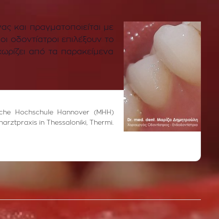
ας και πραγματοποιείται με
οι οδοντίατροι επιλέξουν το
χωρίζει από τα παρακείμενα
ische Hochschule Hannover (MHH)
narztpraxis in Thessaloniki, Thermi.