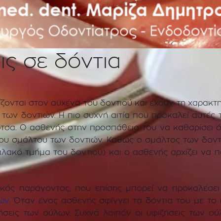
ις σε δόντια
νίζονται στον αυχένα του δοντιού και έχουν τη χαρακ
των δοντιών. Η πιο συχνή αιτία που προκαλεί αυτές τ
σα. Ο ασθενής στην προσπάθεια του να καθαρίσει όσο
του σμάλτου των δοντιών. Καθώς ο σμάλτος των δοντι
λακό τμήμα του δοντιού) και ο ασθενής αρχίζει να π
κός παράγοντας, που επίσης μπορεί να προκαλέσει τ
ιών
. Όταν ένας ασθενής σφίγγει τα δόντια του με τ
ήσεις των ούλων. Συχνά λοιπόν οι υφιζήσεις των ού