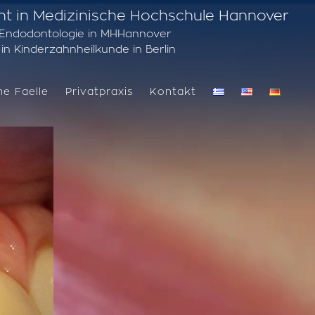
ent in Medizinische Hochschule Hannover
in Endodontologie in MHHannover
in Kinderzahnheilkunde in Berlin
he Faelle
Privatpraxis
Kontakt
AHNHEILKUNDE
VERSCHIEDENE FÄLLE DER KINDERZAHNHEILKUNDE