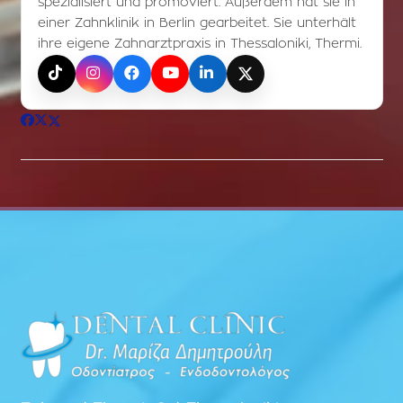
spezialisiert und promoviert. Außerdem hat sie in
einer Zahnklinik in Berlin gearbeitet. Sie unterhält
ihre eigene Zahnarztpraxis in Thessaloniki, Thermi.
TikTok
Instagram
Facebook
YouTube
LinkedIn
X (Twitter)