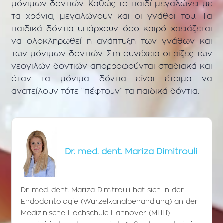
μόνιμων δοντιών. Καθώς το παιδί μεγαλώνει με
τα χρόνια, μεγαλώνουν και οι γνάθοι του. Τα
παιδικά δόντια υπάρχουν όσο καιρό χρειάζεται
να ολοκληρωθεί η ανάπτυξη των γνάθων και
των μόνιμων δοντιών. Στη συνέχεια οι ρίζες των
νεογιλών δοντιών απορροφούνται σταδιακά και
όταν τα μόνιμα δόντια είναι έτοιμα να
ανατείλουν τότε “πέφτουν” τα παιδικά δόντια.
Dr. med. dent. Mariza Dimitrouli
Dr. med. dent. Mariza Dimitrouli hat sich in der
Endodontologie (Wurzelkanalbehandlung) an der
Medizinische Hochschule Hannover (MHH)