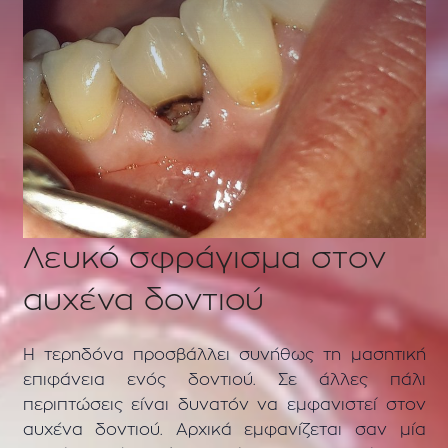
Λευκό σφράγισμα στον
αυχένα δοντιού
Η τερηδόνα προσβάλλει συνήθως τη μασητική
επιφάνεια ενός δοντιού. Σε άλλες πάλι
περιπτώσεις είναι δυνατόν να εμφανιστεί στον
αυχένα δοντιού. Αρχικά εμφανίζεται σαν μία