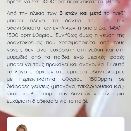
πρέπει να έχει 1000ppm περιεκτικότητα φθρίου
Από την ηλικία των
6 ετών και μετά
το παιδί
μπορεί πλένει τα δόντια του με την
οδοντόπαστα των ενηλίκων, η οποία έχει 1450 –
1500 ppmΦθορίου. Συνήθως όμως η γεύση της
οδοντόκρεμας που χρησιμοποιείται από τους
γονείς δεν είναι ευχάριστη στη γεύση και στη
μυρωδιά από τα παιδιά, ενώ μερικές φορές
μπορεί να τους προκαλεί και αναγούλα. Γι΄αυτό
το λόγο υπάρχουν στο εμπόριο οδοντόκρεμες
με περιεκτικότητα φθορίου 1500ppm σε
διάφορες γεύσεις (μπανάνα, τσιχλόφουσκα κ.α.),
ώστε το βούρτισμα των δοντιών να είναι μια
ευχάριστη διαδικασία για το παιδί.