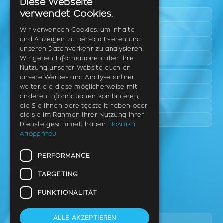
Diese Webseite
GREEK
verwendet Cookies.
Pylaia
ENGLISH
Triadi
Wir verwenden Cookies, um Inhalte
und Anzeigen zu personalisieren und
Neo Rysio
GERMAN
unseren Datenverkehr zu analysieren.
Epanomi
Wir geben Informationen über Ihre
Nutzung unserer Website auch an
Peraia
unsere Werbe- und Analysepartner
weiter, die diese möglicherweise mit
Kalamaria
anderen Informationen kombinieren,
Panorama
die Sie ihnen bereitgestellt haben oder
die sie im Rahmen Ihrer Nutzung ihrer
Charilaou
Dienste gesammelt haben.
Πολιτική
Απορρήτου
Praxis
PERFORMANCE
Th. Litsa 10 – Tavaki (Ecke),
Thermi – Thessaloniki
TARGETING
PLZ 57001
FUNKTIONALITÄT
Tel.
ALLE AKZEPTIEREN
2310 46 10 44