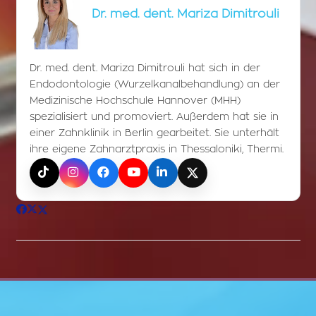
Dr. med. dent. Mariza Dimitrouli
Dr. med. dent. Mariza Dimitrouli hat sich in der
Endodontologie (Wurzelkanalbehandlung) an der
Medizinische Hochschule Hannover (MHH)
spezialisiert und promoviert. Außerdem hat sie in
einer Zahnklinik in Berlin gearbeitet. Sie unterhält
ihre eigene Zahnarztpraxis in Thessaloniki, Thermi.
TikTok
Instagram
Facebook
YouTube
LinkedIn
X (Twitter)