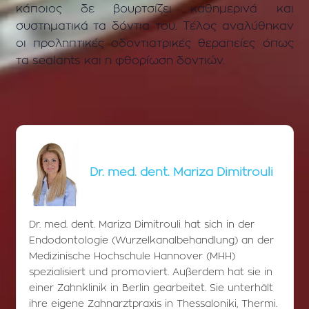
κάποιος δε βουρτσίζει καθημερινά και
συστηματικά τα δόντια του. Τέλος αναλύθηκαν
οι προληπτικές οδοντιατρικές θεραπείες όπως
τα sealants και η φθορίωση δοντιών.
Dr. med. dent. Mariza Dimitrouli
Dr. med. dent. Mariza Dimitrouli hat sich in der
Endodontologie (Wurzelkanalbehandlung) an der
Medizinische Hochschule Hannover (MHH)
spezialisiert und promoviert. Außerdem hat sie in
einer Zahnklinik in Berlin gearbeitet. Sie unterhält
ihre eigene Zahnarztpraxis in Thessaloniki, Thermi.