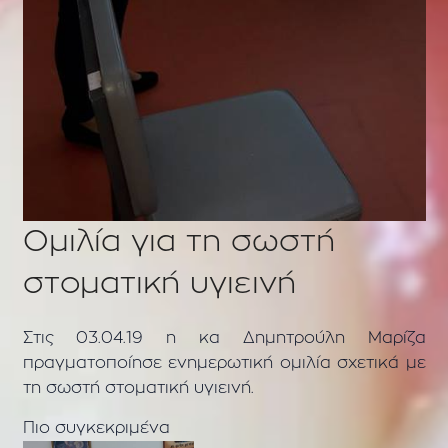
Ομιλία για τη σωστή
στοματική υγιεινή
Στις 03.04.19 η κα Δημητρούλη Μαρίζα
πραγματοποίησε ενημερωτική ομιλία σχετικά με
τη σωστή στοματική υγιεινή.
Πιο συγκεκριμένα