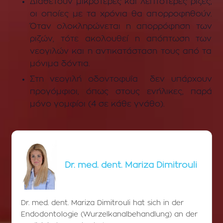
Διαθέτουν μικρότερες και λεπτότερες ρίζες,
οι οποίες με τα χρόνια θα απορροφηθούν.
Όταν ολοκληρώνεται η απορρόφηση των
ριζών, τότε ακολουθεί η απόπτωση των
νεογιλών και η αντικατάσταση τους από τα
μόνιμα δόντια.
Στη νεογιλή οδοντοφυΐα δεν υπάρχουν
προγόμφιοι, όπως στους ενήλικες, παρά
μόνο γομφίοι (4 σε κάθε γνάθο).
Dr. med. dent. Mariza Dimitrouli
Dr. med. dent. Mariza Dimitrouli hat sich in der
Endodontologie (Wurzelkanalbehandlung) an der