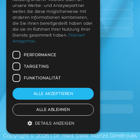
Peraia
unsere Werbe- und Analysepartner
weiter, die diese möglicherweise mit
Kalamaria
anderen Informationen kombinieren,
Panorama
die Sie ihnen bereitgestellt haben oder
die sie im Rahmen Ihrer Nutzung ihrer
Charilaou
Dienste gesammelt haben.
Πολιτική
Απορρήτου
Praxis
PERFORMANCE
Th. Litsa 10 – Tavaki (Ecke),
Thermi – Thessaloniki
TARGETING
PLZ 57001
FUNKTIONALITÄT
Tel.
ALLE AKZEPTIEREN
2310 46 10 44
info@stage.dimitrouli.gr
ALLE ABLEHNEN
DETAILS ANZEIGEN
Copyright © 2026 | Dr. med. Delle. Mariza Dimitroulis