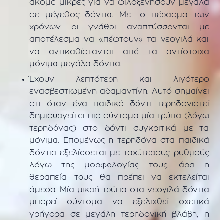
ακόμα μικρές για να φιλοξενήσουν μεγάλα
σε μέγεθος δόντια. Με το πέρασμα των
χρόνων οι γνάθοι αναπτύσσονται με
αποτέλεσμα να «πέφτουν» τα νεογιλά και
να αντικαθίστανται από τα αντίστοιχα
μόνιμα μεγάλα δόντια.
Έχουν λεπτότερη και λιγότερο
ενασβεστιωμένη αδαμαντίνη. Αυτό σημαίνει
οτι όταν ένα παιδικό δόντι τερηδονιστεί
δημιουργείται πιο σύντομα μία τρύπα (λόγω
τερηδόνας) στο δόντι συγκριτικά με τα
μόνιμα. Επομένως η τερηδόνα στα παιδικά
δόντια εξελίσσεται με ταχύτερους ρυθμούς
λόγω της μορφολογίας τους, άρα η
θεραπεία τους θα πρέπει να εκτελείται
άμεσα. Μία μικρή τρύπα στα νεογιλά δόντια
μπορεί σύντομα να εξελιχθεί σχετικά
γρήγορα σε μεγάλη τερηδονική βλάβη, η