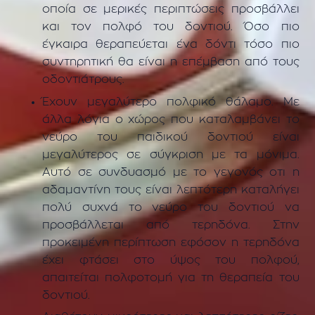
οποία σε μερικές περιπτώσεις προσβάλλει
και τον πολφό του δοντιού. Όσο πιο
έγκαιρα θεραπεύεται ένα δόντι τόσο πιο
συντηρητική θα είναι η επέμβαση από τους
οδοντιάτρους.
Έχουν μεγαλύτερο πολφικό θάλαμο. Με
άλλα λόγια ο χώρος που καταλαμβάνει το
νεύρο του παιδικού δοντιού είναι
μεγαλύτερος σε σύγκριση με τα μόνιμα.
Αυτό σε συνδυασμό με το γεγονός οτι η
αδαμαντίνη τους είναι λεπτότερη καταλήγει
πολύ συχνά το νεύρο του δοντιού να
προσβάλλεται από τερηδόνα. Στην
προκειμένη περίπτωση εφόσον η τερηδόνα
έχει φτάσει στο ύψος του πολφού,
απαιτείται πολφοτομή για τη θεραπεία του
δοντιού.