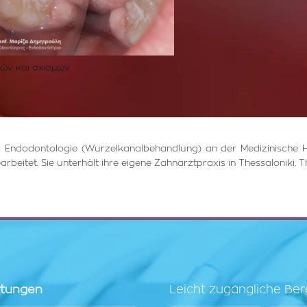
ών και σχισμών
 der Endodontologie (Wurzelkanalbehandlung) an der Medizinische 
arbeitet. Sie unterhält ihre eigene Zahnarztpraxis in Thessaloniki, T
stungen
Leicht zugängliche Ber