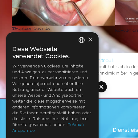
Φθορίωση δοντιών
Κάλυψη οπ
×
Diese Webseite
GREEK
verwendet Cookies.
Dr. med. dent. Mariza Dimitrouli
ENGLISH
Wir verwenden Cookies, um Inhalte
Dr. med. dent. Mariza Dimitrouli hat sich in
und Anzeigen zu personalisieren und
Außerdem hat sie in einer Zahnklinik in Berlin ge
GERMAN
unseren Datenverkehr zu analysieren.
Wir geben Informationen über Ihre
Nutzung unserer Website auch an
TikTok
Instagram
Facebook
YouTube
LinkedIn
X (Twitter)
unsere Werbe- und Analysepartner
weiter, die diese möglicherweise mit
anderen Informationen kombinieren,
die Sie ihnen bereitgestellt haben oder
die sie im Rahmen Ihrer Nutzung ihrer
Dienste gesammelt haben.
Πολιτική
Dienstlei
Απορρήτου