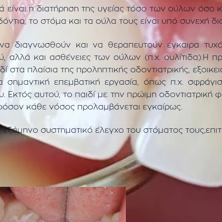
ιά είναι η διατήρηση της υγείας τόσο των ούλων όσο 
 δόντια, το στόμα και τα ούλα τους είναι υπό συνεχή 
να διαγνωσθούν και να θεραπευτούν έγκαιρα τυχόν
, αλλά και ασθένειες των ούλων (π.χ. ουλίτιδα).Η π
δί στα πλαίσια της προληπτικής οδοντιατρικής, εξοικε
α σημαντική επεμβατική εργασία, όπως π.χ. σφράγισ
. Εκτός αυτού, το παιδί με την πρώιμη οδοντιατρική 
εφόσον κάθε νόσος προλαμβάνεται εγκαίρως.
ν εξάμηνο συστηματικό έλεγχο του στόματος τους,επιτ