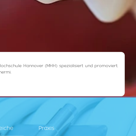
Hochschule Hannover (MHH) spezialisiert und promoviert.
hermi.
eiche
Praxis