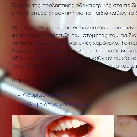
Σκοπός της προληπτικής οδοντιατρικής στα παιδ
είναι ιδιαίτερα σημαντική για τα παιδιά καθώς τα
Με τη βοήθεια του παιδοδοντίατρου μπορούν 
φυσιολογική ανάπτυξη του στόματος του παιδιού
παιδιά με ένα όμορφο και υγιές χαμόγελο. Το παι
Εφόσον δεν πραγματοποιείται στο παιδί κάποι
οδοντίατρο και απομακρύνεται κάθε ανησυχία του
την επέμβαση του οδοντιάτρου στο στόμα του, 
Η προληπτική θεραπεία στα παιδιά, εκτός από το
Φθορίωση δοντιών
Κάλυψη οπών και σχισμών