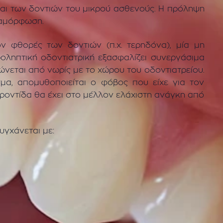
και των δοντιών του μικρού ασθενούς. Η πρόληψη
διαμόρφωση.
 φθορές των δοντιών (π.χ. τερηδόνα), μία μη
ροληπτική οδοντιατρική εξασφαλίζει συνεργάσιμα
ιώνεται από νωρίς με το χώρου του οδοντιατρείου.
μα, απομυθοποιείται ο φόβος που είχε για τον
φροντίδα θα έχει στο μέλλον ελάχιστη ανάγκη από
υγχάνεται με: