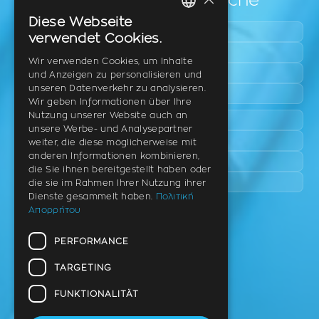
Leicht zugängliche Bereiche
Diese Webseite
GREEK
Pylaia
verwendet Cookies.
Triadi
ENGLISH
Wir verwenden Cookies, um Inhalte
Neo Rysio
und Anzeigen zu personalisieren und
GERMAN
unseren Datenverkehr zu analysieren.
Epanomi
Wir geben Informationen über Ihre
Nutzung unserer Website auch an
Peraia
unsere Werbe- und Analysepartner
Kalamaria
weiter, die diese möglicherweise mit
anderen Informationen kombinieren,
Panorama
die Sie ihnen bereitgestellt haben oder
Charilaou
die sie im Rahmen Ihrer Nutzung ihrer
Dienste gesammelt haben.
Πολιτική
Απορρήτου
Praxis
PERFORMANCE
Th. Litsa 10 – Tavaki (Ecke),
Thermi – Thessaloniki
TARGETING
PLZ 57001
FUNKTIONALITÄT
Tel.