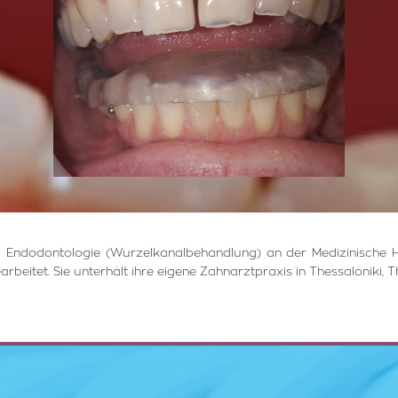
 der Endodontologie (Wurzelkanalbehandlung) an der Medizinische 
arbeitet. Sie unterhält ihre eigene Zahnarztpraxis in Thessaloniki, T