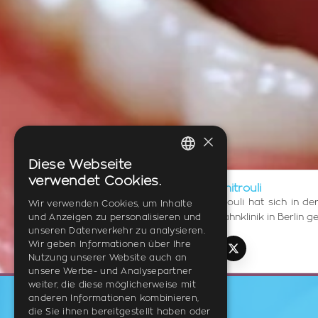
×
Diese Webseite
GREEK
verwendet Cookies.
Dr. med. dent. Mariza Dimitrouli
ENGLISH
Dr. med. dent. Mariza Dimitrouli hat sich in
Wir verwenden Cookies, um Inhalte
Außerdem hat sie in einer Zahnklinik in Berlin ge
und Anzeigen zu personalisieren und
GERMAN
unseren Datenverkehr zu analysieren.
Wir geben Informationen über Ihre
TikTok
Instagram
Facebook
YouTube
LinkedIn
X (Twitter)
Nutzung unserer Website auch an
unsere Werbe- und Analysepartner
weiter, die diese möglicherweise mit
anderen Informationen kombinieren,
die Sie ihnen bereitgestellt haben oder