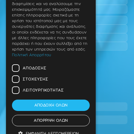
Νέο Ρύσιο
GERMAN
διαφημίσεις και να αναλύσουμε την
Επανομή
επισκεψιμότητά μας. Μοιραζόμαστε
επίσης πληροφορίες σχετικά με τη
Περαία
χρήση του ιστότοπού μας με τους
συνεργάτες διαφήμισης και ανάλυσης,
Καλαμαριά
οι οποίοι ενδέχεται να τις συνδυάσουν
Πανόραμα
με άλλες πληροφορίες που τους έχετε
παράσχει ή που έχουν συλλέξει από τη
Χαριλάου
χρήση των υπηρεσιών τους από εσάς.
Πολιτική Απορρήτου
Ιατρείο
ΑΠΌΔΟΣΗΣ
Ταβάκη – Θ. Λίτσα 10 (γωνία),
Θέρμη – Θεσσαλονίκη
ΣΤΌΧΕΥΣΗΣ
T.K 57001
ΛΕΙΤΟΥΡΓΙΚΌΤΗΤΑΣ
Τηλ.
ΑΠΟΔΟΧΉ ΌΛΩΝ
2310 46 10 44
info@stage.dimitrouli.gr
ΑΠΌΡΡΙΨΗ ΌΛΩΝ
ΕΜΦΆΝΙΣΗ ΛΕΠΤΟΜΕΡΕΙΏΝ