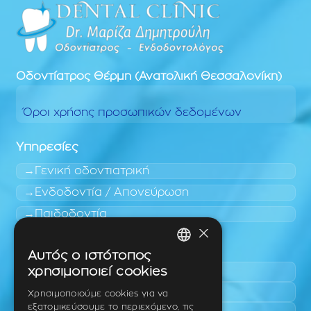
Οδοντίατρος
Θέρμη (Ανατολική Θεσσαλονίκη)
Όροι χρήσης προσωπικών δεδομένων
Υπηρεσίες
Γενική οδοντιατρική
Ενδοδοντία / Απονεύρωση
Παιδοδοντία
×
Περιοχές εύκολης πρόσβασης
Αυτός ο ιστότοπος
GREEK
χρησιμοποιεί cookies
Πυλαία
ENGLISH
Τριάδι
Χρησιμοποιούμε cookies για να
εξατομικεύσουμε το περιεχόμενο, τις