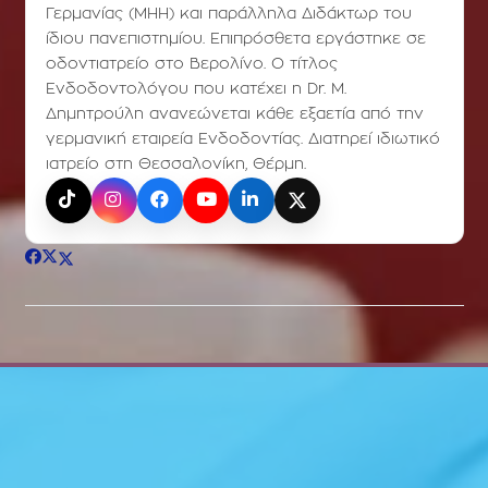
Γερμανίας (ΜΗΗ) και παράλληλα Διδάκτωρ του
ίδιου πανεπιστημίου. Επιπρόσθετα εργάστηκε σε
οδοντιατρείο στο Βερολίνο. Ο τίτλος
Ενδοδοντολόγου που κατέχει η Dr. Μ.
Δημητρούλη ανανεώνεται κάθε εξαετία από την
γερμανική εταιρεία Ενδοδοντίας. Διατηρεί ιδιωτικό
ιατρείο στη Θεσσαλονίκη, Θέρμη.
TikTok
Instagram
Facebook
YouTube
LinkedIn
X (Twitter)