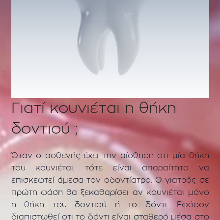
Γιατί κουνιέται η θήκη
δοντιού ;
Όταν ο ασθενής έχει την αίσθηση οτι μία θήκη
του κουνιέται, τότε είναι απαραίτητο να
επισκεφτεί άμεσα τον οδοντίατρο. Ο γιατρός σε
πρώτη φάση θα ξεκαθαρίσει αν κουνιέται μόνο
η θήκη του δοντιού ή το δόντι. Εφόσον
διαπιστωθεί οτι το δόντι είναι σταθερό μέσα στο