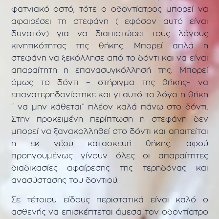
φατνιακό οστό, τότε ο οδοντίατρος μπορεί να
αφαιρέσει τη στεφάνη ( εφόσον αυτό είναι
δυνατόν) για να διαπιστώσει τους λόγους
κινητικότητας της θήκης. Μπορεί απλά η
στεφάνη να ξεκόλλησε από το δόντι και να είναι
απαραίτητη η επανασυγκόλλησή της. Μπορεί
όμως το δόντι – στήριγμα της θήκης- να
επανατερηδονίστηκε και γι αυτό το λόγο η θήκη
“ να μην κάθεται” πλέον καλά πάνω στο δόντι.
Στην προκειμένη περίπτωση η στεφάνη δεν
μπορεί να ξανακολληθεί στο δόντι και απαιτείται
η εκ νέου κατασκευή θήκης, αφού
προηγουμένως γίνουν όλες οι απαραίτητες
διαδικασίες αφαίρεσης της τερηδόνας και
ανασύστασης του δοντιού.
Σε τέτοιου είδους περιστατικά είναι καλό ο
ασθενής να επισκέπτεται άμεσα τον οδοντίατρο