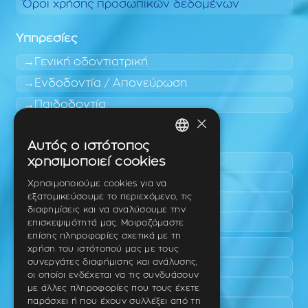
Όροι χρήσης προσωπικών δεδομένων
Υπηρεσίες
Γενική οδοντιατρική
Ενδοδοντία / Απονεύρωση
Παιδοδοντία
×
Περιοχές εύκολης πρόσβασης
Αυτός ο ιστότοπος
GREEK
χρησιμοποιεί cookies
Πυλαία
ENGLISH
Τριάδι
Χρησιμοποιούμε cookies για να
εξατομικεύσουμε το περιεχόμενο, τις
Νέο Ρύσιο
GERMAN
διαφημίσεις και να αναλύσουμε την
Επανομή
επισκεψιμότητά μας. Μοιραζόμαστε
επίσης πληροφορίες σχετικά με τη
Περαία
χρήση του ιστότοπού μας με τους
συνεργάτες διαφήμισης και ανάλυσης,
Καλαμαριά
οι οποίοι ενδέχεται να τις συνδυάσουν
Πανόραμα
με άλλες πληροφορίες που τους έχετε
παράσχει ή που έχουν συλλέξει από τη
Χαριλάου