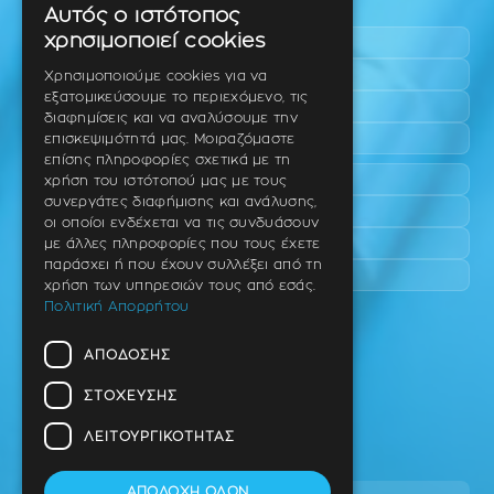
Περιοχές εύκολης πρόσβασης
Αυτός ο ιστότοπος
GREEK
χρησιμοποιεί cookies
Πυλαία
ENGLISH
Τριάδι
Χρησιμοποιούμε cookies για να
εξατομικεύσουμε το περιεχόμενο, τις
Νέο Ρύσιο
GERMAN
διαφημίσεις και να αναλύσουμε την
Επανομή
επισκεψιμότητά μας. Μοιραζόμαστε
επίσης πληροφορίες σχετικά με τη
Περαία
χρήση του ιστότοπού μας με τους
συνεργάτες διαφήμισης και ανάλυσης,
Καλαμαριά
οι οποίοι ενδέχεται να τις συνδυάσουν
Πανόραμα
με άλλες πληροφορίες που τους έχετε
παράσχει ή που έχουν συλλέξει από τη
Χαριλάου
χρήση των υπηρεσιών τους από εσάς.
Πολιτική Απορρήτου
Ιατρείο
ΑΠΌΔΟΣΗΣ
Ταβάκη – Θ. Λίτσα 10 (γωνία),
Θέρμη – Θεσσαλονίκη
ΣΤΌΧΕΥΣΗΣ
T.K 57001
ΛΕΙΤΟΥΡΓΙΚΌΤΗΤΑΣ
Τηλ.
ΑΠΟΔΟΧΉ ΌΛΩΝ