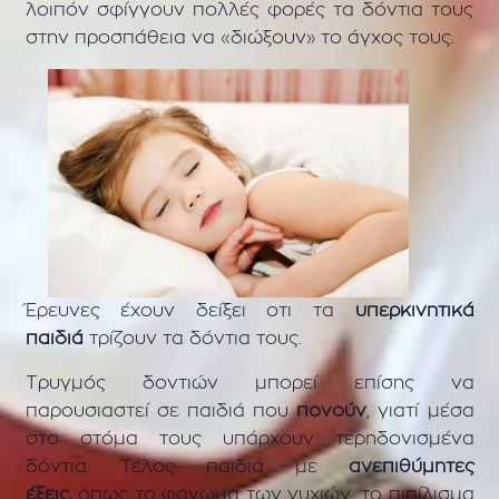
λοιπόν σφίγγουν πολλές φορές τα δόντια τους
στην προσπάθεια να «διώξουν» το άγχος τους.
Έρευνες έχουν δείξει οτι τα
υπερκινητικά
παιδιά
τρίζουν τα δόντια τους.
Τρυγμός δοντιών μπορεί επίσης να
παρουσιαστεί σε παιδιά που
πονούν
, γιατί μέσα
στο στόμα τους υπάρχουν τερηδονισμένα
δόντια. Τέλος παιδιά με
ανεπιθύμητες
έξεις,
όπως το φάγωμα των νυχιών, το πιπίλισμα