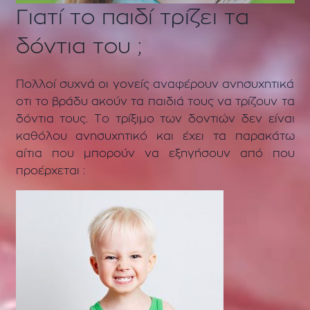
Γιατί το παιδί τρίζει τα
δόντια του ;
Πολλοί συχνά οι γονείς αναφέρουν ανησυχητικά
οτι το βράδυ ακούν τα παιδιά τους να τρίζουν τα
δόντια τους. Το τρίξιμο των δοντιών δεν είναι
καθόλου ανησυχητικό και έχει τα παρακάτω
αίτια που μπορούν να εξηγήσουν από που
προέρχεται :