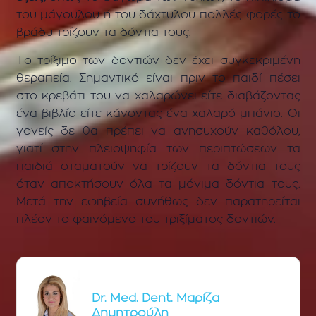
του μάγουλου ή του δάχτυλου πολλές φορές το
βράδυ τρίζουν τα δόντια τους.
Το τρίξιμο των δοντιών δεν έχει συγκεκριμένη
θεραπεία. Σημαντικό είναι πριν το παιδί πέσει
στο κρεβάτι του να χαλαρώνει είτε διαβάζοντας
ένα βιβλίο είτε κάνοντας ένα χαλαρό μπάνιο. Οι
γονείς δε θα πρέπει να ανησυχούν καθόλου,
γιατί στην πλειοψηφία των περιπτώσεων τα
παιδιά σταματούν να τρίζουν τα δόντια τους
όταν αποκτήσουν όλα τα μόνιμα δόντια τους.
Μετά την εφηβεία συνήθως δεν παρατηρείται
πλέον το φαινόμενο του τριξίματος δοντιών.
Dr. Med. Dent. Μαρίζα
Δημητρούλη