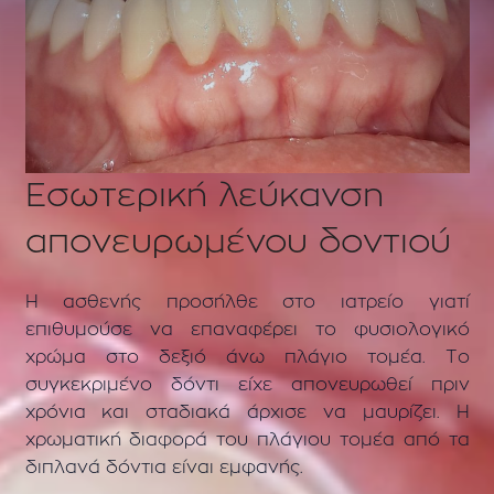
Εσωτερική λεύκανση
απονευρωμένου δοντιού
Η ασθενής προσήλθε στο ιατρείο γιατί
επιθυμούσε να επαναφέρει το φυσιολογικό
χρώμα στο δεξιό άνω πλάγιο τομέα. Το
συγκεκριμένο δόντι είχε απονευρωθεί πριν
χρόνια και σταδιακά άρχισε να μαυρίζει. Η
χρωματική διαφορά του πλάγιου τομέα από τα
διπλανά δόντια είναι εμφανής.