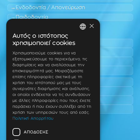
Ενδοδοντία / Απονεύρωση
Παιδοδοντία
×
Περιοχές εύκολης πρόσβασης
Αυτός ο ιστότοπος
GREEK
χρησιμοποιεί cookies
Πυλαία
ENGLISH
Τριάδι
Χρησιμοποιούμε cookies για να
εξατομικεύσουμε το περιεχόμενο, τις
Νέο Ρύσιο
GERMAN
διαφημίσεις και να αναλύσουμε την
Επανομή
επισκεψιμότητά μας. Μοιραζόμαστε
επίσης πληροφορίες σχετικά με τη
Περαία
χρήση του ιστότοπού μας με τους
συνεργάτες διαφήμισης και ανάλυσης,
Καλαμαριά
οι οποίοι ενδέχεται να τις συνδυάσουν
Πανόραμα
με άλλες πληροφορίες που τους έχετε
παράσχει ή που έχουν συλλέξει από τη
Χαριλάου
χρήση των υπηρεσιών τους από εσάς.
Πολιτική Απορρήτου
Ιατρείο
ΑΠΌΔΟΣΗΣ
Ταβάκη – Θ. Λίτσα 10 (γωνία),