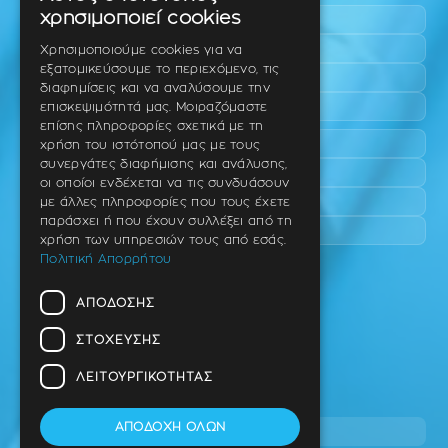
GREEK
χρησιμοποιεί cookies
Πυλαία
ENGLISH
Τριάδι
Χρησιμοποιούμε cookies για να
εξατομικεύσουμε το περιεχόμενο, τις
Νέο Ρύσιο
GERMAN
διαφημίσεις και να αναλύσουμε την
Επανομή
επισκεψιμότητά μας. Μοιραζόμαστε
επίσης πληροφορίες σχετικά με τη
Περαία
χρήση του ιστότοπού μας με τους
συνεργάτες διαφήμισης και ανάλυσης,
Καλαμαριά
οι οποίοι ενδέχεται να τις συνδυάσουν
Πανόραμα
με άλλες πληροφορίες που τους έχετε
παράσχει ή που έχουν συλλέξει από τη
Χαριλάου
χρήση των υπηρεσιών τους από εσάς.
Πολιτική Απορρήτου
Ιατρείο
ΑΠΌΔΟΣΗΣ
Ταβάκη – Θ. Λίτσα 10 (γωνία),
Θέρμη – Θεσσαλονίκη
ΣΤΌΧΕΥΣΗΣ
T.K 57001
ΛΕΙΤΟΥΡΓΙΚΌΤΗΤΑΣ
Τηλ.
ΑΠΟΔΟΧΉ ΌΛΩΝ
2310 46 10 44