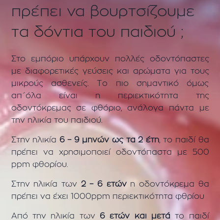
πρέπει να βουρτσίζουμε
τα δόντια του παιδιού ;
Στο εμπόριο υπάρχουν πολλές οδοντόπαστες
με διαφορετικές γεύσεις και αρώματα για τους
μικρούς ασθενείς. Το πιο σημαντικό όμως
απ΄όλα είναι η περιεκτικότητα της
οδοντόκρεμας σε φθόριο, ανάλογα πάντα με
την ηλικία του παιδιού.
Στην ηλικία
6 – 9 μηνών ως τα 2 έτη
, το παιδί θα
πρέπει να χρησιμοποιεί οδοντόπαστα με 500
ppm φθορίου.
Στην ηλικία των
2 – 6 ετών
η οδοντόκρεμα θα
πρέπει να έχει 1000ppm περιεκτικότητα φθρίου
Από την ηλικία των
6 ετών και μετά
το παιδί