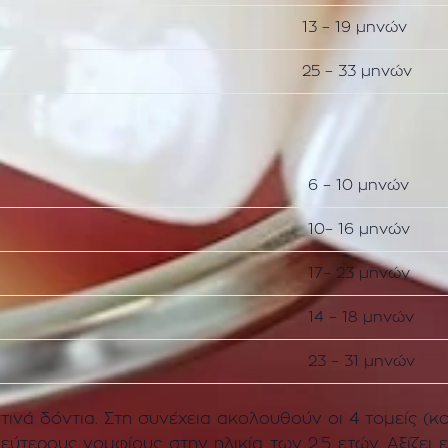
13 – 19 μηνών
25 – 33 μηνών
6 – 10 μηνών
10– 16 μηνών
17– 23 μηνών
14 – 18 μηνών
23 – 31 μηνών
νά δόντια. Στη συνέχεια ακολουθούν οι 4 τομείς (κο
εύτερους γομφίους στην ηλικία των 2,5 ετών. Αξίζει 