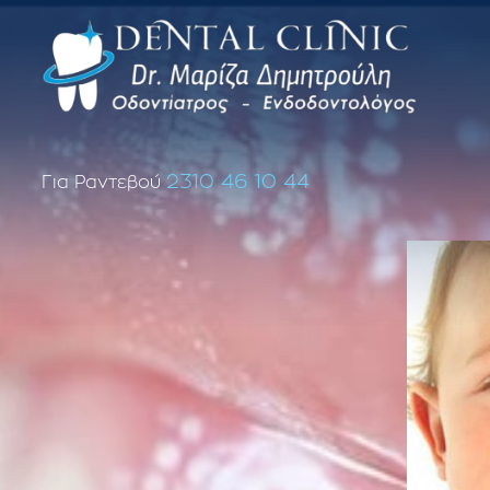
2310 46 10 44
Για Ραντεβού
Επανάληψη απονεύρωσης δοντιού