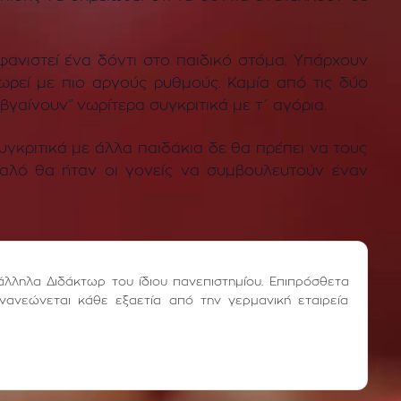
ανιστεί ένα δόντι στο παιδικό στόμα. Υπάρχουν
ωρεί με πιο αργούς ρυθμούς. Καμία από τις δύο
“βγαίνουν” νωρίτερα συγκριτικά με τ΄ αγόρια.
γκριτικά με άλλα παιδάκια δε θα πρέπει να τους
 καλό θα ήταν οι γονείς να συμβουλευτούν έναν
άλληλα Διδάκτωρ του ίδιου πανεπιστημίου. Επιπρόσθετα
νανεώνεται κάθε εξαετία από την γερμανική εταιρεία