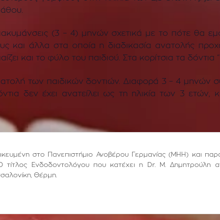
νάθου.
ακυμάνσεις (3 – 4) μηνών σχετικά με το πότε θα εμφ
ους και άλλα στα οποία η διαδικασία ανατολής προχ
ίζει και το φύλο του παιδιού. Στα κορίτσια τα δόντια 
νατολή των παιδικών δοντιών. Διαφορά 3 – 4 μηνών συ
ντια δεν έχει ανατείλει ως τη ηλικία των 3 ετών,
ιδικευμένη στο Πανεπιστήμιο Ανοβέρου Γερμανίας (ΜΗΗ) και παρ
Ο τίτλος Ενδοδοντολόγου που κατέχει η Dr. Μ. Δημητρούλη α
σσαλονίκη, Θέρμη.