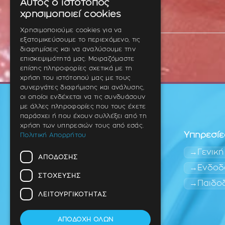
Αυτός ο ιστότοπος
GREEK
χρησιμοποιεί cookies
ENGLISH
Χρησιμοποιούμε cookies για να
εξατομικεύσουμε το περιεχόμενο, τις
GERMAN
διαφημίσεις και να αναλύσουμε την
επισκεψιμότητά μας. Μοιραζόμαστε
επίσης πληροφορίες σχετικά με τη
χρήση του ιστότοπού μας με τους
συνεργάτες διαφήμισης και ανάλυσης,
οι οποίοι ενδέχεται να τις συνδυάσουν
με άλλες πληροφορίες που τους έχετε
παράσχει ή που έχουν συλλέξει από τη
χρήση των υπηρεσιών τους από εσάς.
Υπηρεσίε
Πολιτική Απορρήτου
Γενική
ΑΠΌΔΟΣΗΣ
Ενδοδ
ΣΤΌΧΕΥΣΗΣ
Παιδο
Οδοντίατρος
Θέρμη (Ανατολική
ΛΕΙΤΟΥΡΓΙΚΌΤΗΤΑΣ
Θεσσαλονίκη)
ΑΠΟΔΟΧΉ ΌΛΩΝ