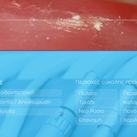
ς
Περιοχές εύκολης πρ
 οδοντιατρική
Πυλαία
Περα
οντία / Απονεύρωση
Τριάδι
Καλα
Νέο Ρύσιο
Πανό
δοντία
Επανομή
Χαρι