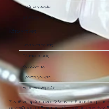
Πρώτοι γομφίοι
Δεύτεροι γομφίοι
Κάτω γνάθος
Κεντρικοί τομείς
Πλάγιοι τομείς
Κυνόδοντες
Πρώτοι γομφίοι
Δεύτεροι γομφίοι
Συνήθως πρώτα ανατέλλουν τα δύο κάτω μπροστι
συνεχίζεται σταδιακά με τελευταίους τους άνω δ