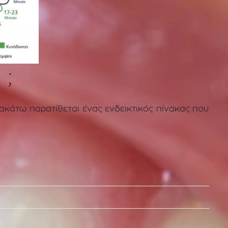
 ;
ρακάτω παρατίθεται ένας ενδεικτικός πίνακας που