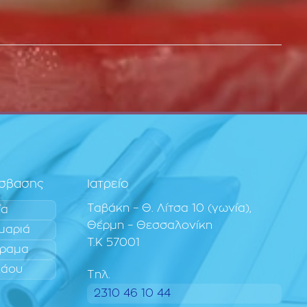
όσβασης
Ιατρείο
Ταβάκη – Θ. Λίτσα 10 (γωνία),
ία
Θέρμη – Θεσσαλονίκη
μαριά
T.K 57001
ραμα
λάου
Τηλ.
2310 46 10 44