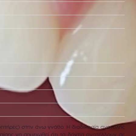
πτήρες) στην άνω γνάθο. Η διαδικασία ανατολής
επίσης να σημειωθεί ότι τα δόντια ανατέλλουν σε