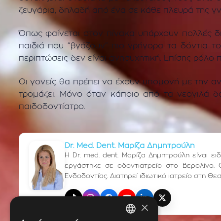
ζευγάρια, δηλαδή από ένα σε κάθε πλευρά της γ
Όπως φαίνεται στον πίνακα υπάρχουν πολλές δι
παιδιά που “βγάζουν” πιο γρήγορα τα δόντια τ
περιπτώσεις δεν είναι ανησυχητική. Επίσης ρόλο πα
Οι γονείς θα πρέπει να έχουν υπομονή με την α
τρομάζει. Μόνο όταν κάποιο από τα νεογιλά δό
παιδοδοντίατρο.
Dr. Med. Dent. Μαρίζα Δημητρούλη
Η Dr. med. dent. Μαρίζα Δημητρούλη είναι ε
εργάστηκε σε οδοντιατρείο στο Βερολίνο. 
Ενδοδοντίας. Διατηρεί ιδιωτικό ιατρείο στη Θε
TikTok
Instagram
Facebook
YouTube
LinkedIn
X (Twitter)
×