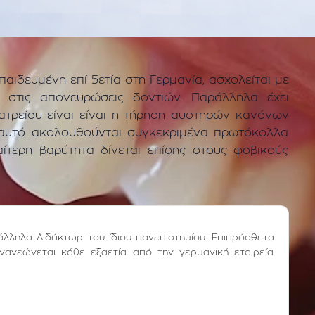
αιδευμένη επί 5ετία στη Γερμανία, ασχολείται με
α στις απονευρώσεις δοντιών. Παράλληλα έχει
ατρείου είναι είναι η τήρηση αυστηρών κανόνων
ό αυτό ακολουθούνται συγκεκριμένα πρωτόκολλα
ίτερη βαρύτητα δίνεται επίσης στους φοβικούς
άλληλα Διδάκτωρ του ίδιου πανεπιστημίου. Επιπρόσθετα
νανεώνεται κάθε εξαετία από την γερμανική εταιρεία