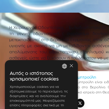
Η Χειρουργός Οδοντίατρος – Ενδοδοντίστρια Dr. 
τη γενική οδοντιατρική ( σφράγισμα δοντιού
μετεκπαιδευτεί στο Βερολίνο Γερμανίας στην ο
υγιεινής με σκοπό να μη μεταδίδονται ασθένε
απολύμανσης του οδοντιατρικού εξοπλισμού κα
ασθενείς, ώστε να ξεχάσουν ή τουλάχιστον να με
×
Αυτός ο ιστότοπος
GREEK
Dr. Med. Dent. Μαρίζα Δημητρούλη
χρησιμοποιεί cookies
Η Dr. med. dent. Μαρίζα Δημητρούλη είναι ε
ENGLISH
Χρησιμοποιούμε cookies για να
εργάστηκε σε οδοντιατρείο στο Βερολίνο. 
εξατομικεύσουμε το περιεχόμενο, τις
Ενδοδοντίας. Διατηρεί ιδιωτικό ιατρείο στη Θε
GERMAN
διαφημίσεις και να αναλύσουμε την
επισκεψιμότητά μας. Μοιραζόμαστε
επίσης πληροφορίες σχετικά με τη
TikTok
Instagram
Facebook
YouTube
LinkedIn
X (Twitter)