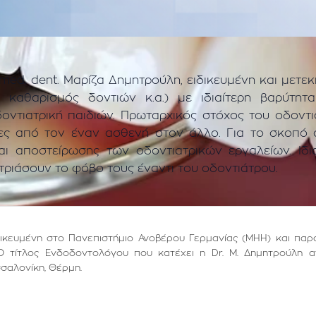
med. dent. Μαρίζα Δημητρούλη, ειδικευμένη και μετεκπ
, καθαρισμός δοντιών κ.α.) με ιδιαίτερη βαρύτητ
δοντιατρική παιδιών. Πρωταρχικός στόχος του οδοντι
ιες από τον έναν ασθενή στον άλλο. Για το σκοπ
ι αποστείρωσης των οδοντιατρικών εργαλείων. Ιδια
τριάσουν το φόβο τους έναντι του οδοντιάτρου.
ιδικευμένη στο Πανεπιστήμιο Ανοβέρου Γερμανίας (ΜΗΗ) και παρ
Ο τίτλος Ενδοδοντολόγου που κατέχει η Dr. Μ. Δημητρούλη α
σσαλονίκη, Θέρμη.