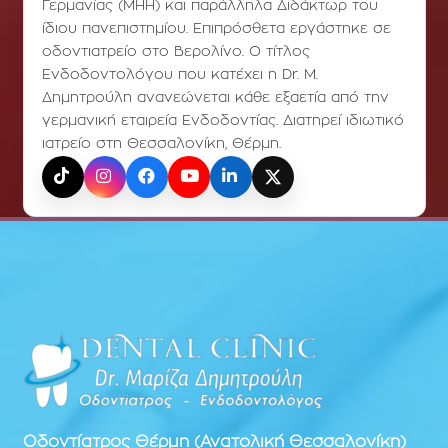
Γερμανίας (ΜΗΗ) και παράλληλα Διδάκτωρ του
ίδιου πανεπιστημίου. Επιπρόσθετα εργάστηκε σε
οδοντιατρείο στο Βερολίνο. Ο τίτλος
Ενδοδοντολόγου που κατέχει η Dr. Μ.
Δημητρούλη ανανεώνεται κάθε εξαετία από την
γερμανική εταιρεία Ενδοδοντίας. Διατηρεί ιδιωτικό
ιατρείο στη Θεσσαλονίκη, Θέρμη.
TikTok
Instagram
Facebook
YouTube
LinkedIn
X (Twitter)
Οδοντίατρος
Θέρμη (Ανατολική Θεσσαλονίκη)