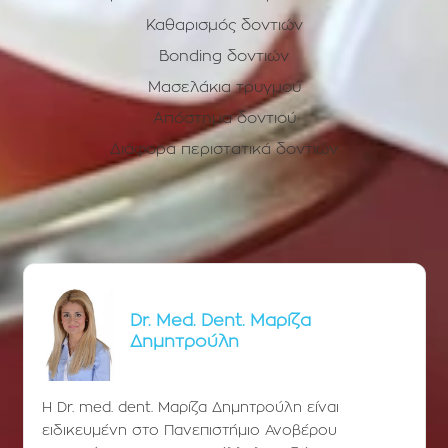
Καθαρισμός δοντιών
Bonding δοντιών
Μασελάκια τρυγμού
Απόστημα δοντιού
Διάφορα περιστατικά δοντιών
Dr. Med. Dent. Μαρίζα
Δημητρούλη
Η Dr. med. dent. Μαρίζα Δημητρούλη είναι
ειδικευμένη στο Πανεπιστήμιο Ανοβέρου