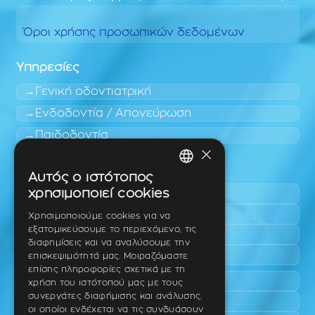
Όροι χρήσης προσωπικών δεδομένων
Υπηρεσίες
Γενική οδοντιατρική
Ενδοδοντία / Απονεύρωση
Παιδοδοντία
×
Περιοχές εύκολης πρόσβασης
Αυτός ο ιστότοπος
GREEK
χρησιμοποιεί cookies
Πυλαία
ENGLISH
Τριάδι
Χρησιμοποιούμε cookies για να
εξατομικεύσουμε το περιεχόμενο, τις
Νέο Ρύσιο
GERMAN
διαφημίσεις και να αναλύσουμε την
Επανομή
επισκεψιμότητά μας. Μοιραζόμαστε
επίσης πληροφορίες σχετικά με τη
Περαία
χρήση του ιστότοπού μας με τους
συνεργάτες διαφήμισης και ανάλυσης,
Καλαμαριά
οι οποίοι ενδέχεται να τις συνδυάσουν