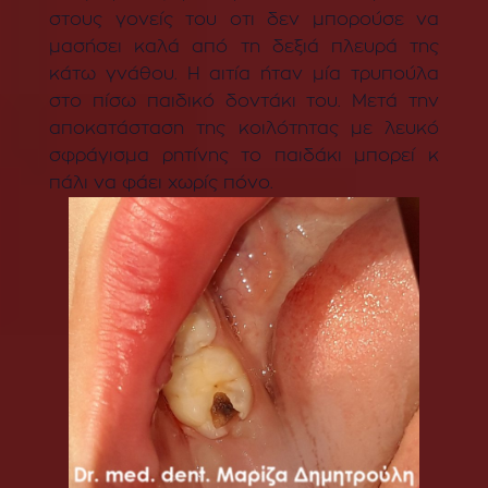
στους γονείς του οτι δεν μπορούσε να
μασήσει καλά από τη δεξιά πλευρά της
κάτω γνάθου. Η αιτία ήταν μία τρυπούλα
στο πίσω παιδικό δοντάκι του. Μετά την
αποκατάσταση της κοιλότητας με λευκό
σφράγισμα ρητίνης το παιδάκι μπορεί κ
πάλι να φάει χωρίς πόνο.