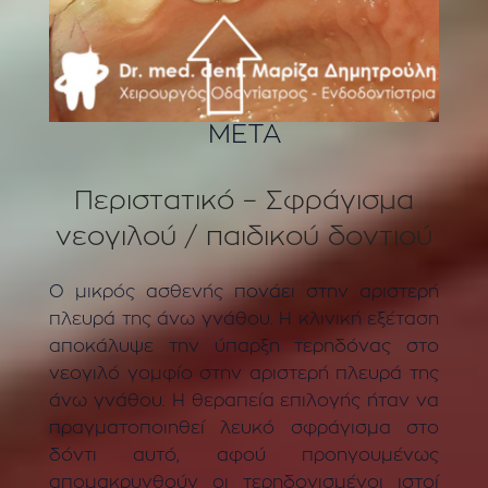
ΜΕΤΑ
Περιστατικό – Σφράγισμα
νεογιλού / παιδικού δοντιού
Ο μικρός ασθενής πονάει στην αριστερή
πλευρά της άνω γνάθου. Η κλινική εξέταση
αποκάλυψε την ύπαρξη τερηδόνας στο
νεογιλό γομφίο στην αριστερή πλευρά της
άνω γνάθου. Η θεραπεία επιλογής ήταν να
πραγματοποιηθεί λευκό σφράγισμα στο
δόντι αυτό, αφού προηγουμένως
απομακρυνθούν οι τερηδονισμένοι ιστοί