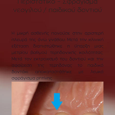
Περιστατικό – Σφράγισμα
νεογιλού / παιδικού δοντιού
Η μικρή ασθενής πονούσε στην αριστερή
πλευρά της άνω γνάθου. Μετά την κλινική
εξέταση διαπιστώθηκε η ύπαρξη μιας
μετρίου βαθμού τερηδονικής κοιλότητας.
Μετά τον εκτροχισμό του δοντιού και την
αφαίρεση της τερηδόνας το παιδικό
δοντάκι αποκαταστάθηκε με λευκό
σφράγισμα ρητίνης.