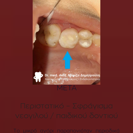
ΜΕΤΑ
Περιστατικό – Σφράγισμα
νεογιλού / παιδικού δοντιού
Το μικρό αγόρι παραπονιόταν περιοδικά