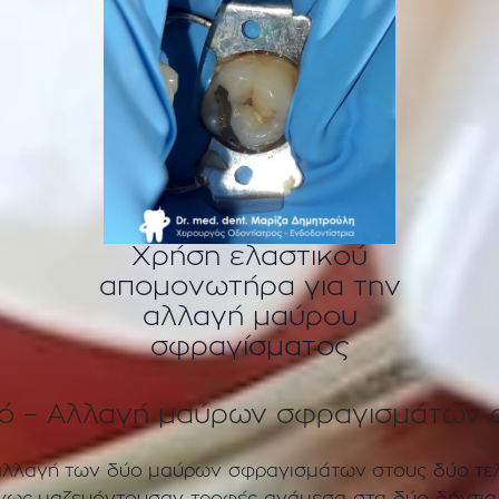
Χρήση ελαστικού
απομονωτήρα για την
αλλαγή μαύρου
σφραγίσματος
κό – Αλλαγή μαύρων σφραγισμάτων σ
λλαγή των δύο μαύρων σφραγισμάτων στους δύο τελε