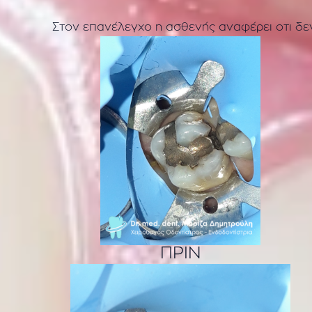
Στον επανέλεγχο η ασθενής αναφέρει οτι δεν
ΠΡΙΝ