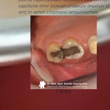
δόντια περιστασιακά πονούσαν ενώ συγχρό
οφείλεται στην έλλειψη επαρκών σημείων ε
από τη χρήση ελαστικού απομονωτήρα.
ΠΡΙΝ