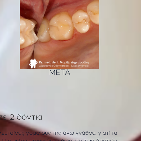
ΜΕΤΑ
ε 2 δόντια
υταίους γομφίους της άνω γνάθου, γιατί τα