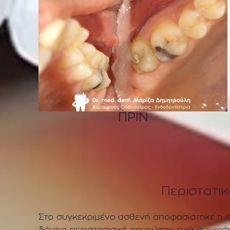
ΠΡΙΝ
Περιστατι
Στο συγκεκριμένο ασθενή αποφασίστηκε η α