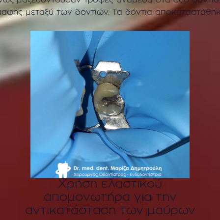
νως μαζευόντουσαν τροφές ανάμεσα στα δύο δόντια
παφής μεταξύ των δοντιών. Τα δόντια αποκαταστάθη
Χρήση ελαστικού
απομονωτήρα για την
αντικατάσταση των μαύρων