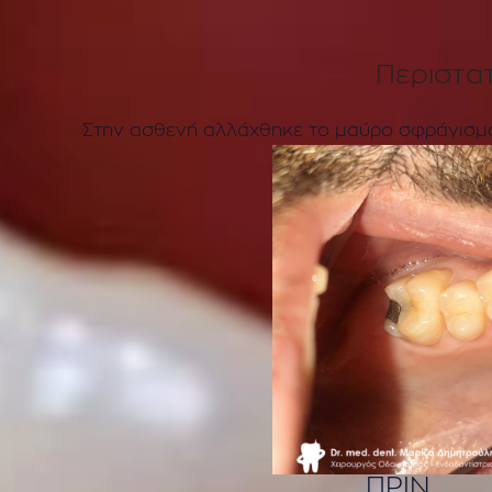
Περιστα
Στην ασθενή αλλάχθηκε το μαύρο σφράγισμα
ΠΡΙΝ