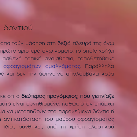
 δοντιού
 απαιτούν μάσηση στη δεξιά πλευρά της άνω
πρώτο αριστερό άνω γομφίο, το οποίο χρήζει
 ασθενή τοπική αναισθησία, τοποθετήθηκε
 σφραγισμάτων αμαλγάματος
. Παράλληλα
ρό και δεν την άφηνε να απολαμβάνει κρύα
κε οτι ο
δεύτερος προγόμφιος, που γειτνίαζε
αυτό είναι συνηθισμένο, καθώς όταν υπάρχει
βια να μεταπηδούν στα παρακείμενα δόντια ή
 η αντικατάσταση του μαύρου σφραγίσματος
 ίδιες συνθήκες υπό τη χρήση ελαστικού