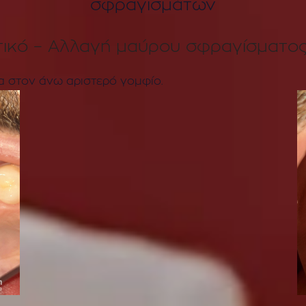
σφραγισμάτων
τικό – Αλλαγή μαύρου σφραγίσματος
 στον άνω αριστερό γομφίο.