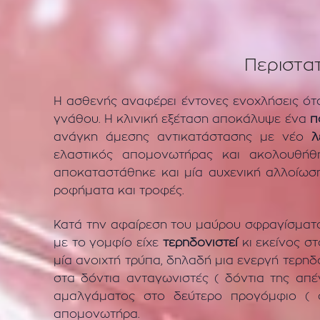
Περιστα
Η ασθενής αναφέρει έντονες ενοχλήσεις ότ
γνάθου. Η κλινική εξέταση αποκάλυψε ένα
π
ανάγκη άμεσης αντικατάστασης με νέο
λε
ελαστικός απομονωτήρας και ακολουθή
αποκαταστάθηκε και μία αυχενική αλλοίωσ
ροφήματα και τροφές.
Κατά την αφαίρεση του μαύρου σφραγίσμα
με το γομφίο είχε
τερηδονιστεί
κι εκείνος σ
μία ανοιχτή τρύπα, δηλαδή μια ενεργή τερη
στα δόντια ανταγωνιστές ( δόντια της απ
αμαλγάματος στο δεύτερο προγόμφιο ( ό
απομονωτήρα.