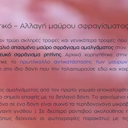
τικό – Αλλαγή μαύρου σφραγίσματος
αν τρώει σκληρές τροφές και γενικότερα τροφές που
αλιό σπασμένο μαύρο σφράγισμα αμαλγάματος
στον 
υκό σφράγισμα ρητίνης
. Αρχικά χορηγήθηκε στην
θηκε το
πρωτόκολλο αντικατάστασης των μαύρων
η στο ίδιο δόντι που την ταλαιπωρούσε εδώ και και
τος αμαλγάματος από τον πρώτο γομφίο αποκαλύφθη
το σημείο επαφής με το διπλανό δόντι. Το φαινόμενο 
δόνα σε ένα δόντι είναι συχνό τα τερηδονογόνα μικρό
έναντι γνάθου ). Σε δεύτερο ραντεβού ακολούθησε
πως δείχνουν οι φωτογραφίες παρακάτω) με τις