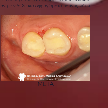
. Η συλλογή τροφών ενδιάμεσα των δοντιών
καν με νέα λευκά σφραγίσματα ρητίνης κάτω
ΜΕΤΑ