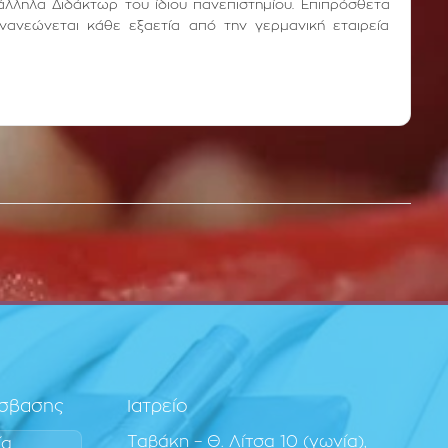
άλληλα Διδάκτωρ του ίδιου πανεπιστημίου. Επιπρόσθετα
νανεώνεται κάθε εξαετία από την γερμανική εταιρεία
όσβασης
Ιατρείο
Ταβάκη – Θ. Λίτσα 10 (γωνία),
ία