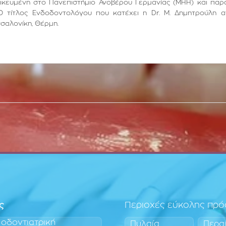
ιδικευμένη στο Πανεπιστήμιο Ανοβέρου Γερμανίας (ΜΗΗ) και παρ
Ο τίτλος Ενδοδοντολόγου που κατέχει η Dr. Μ. Δημητρούλη α
σσαλονίκη, Θέρμη.
ς
Περιοχές εύκολης πρ
 οδοντιατρική
Πυλαία
Περα