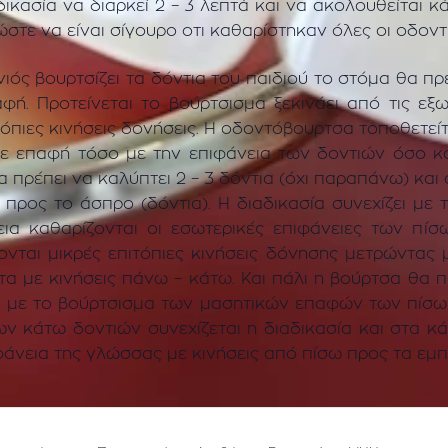
αδικασία να διαρκεί 2 – 3 λεπτά και να ακολουθείται 
ώστε να είναι σίγουρο οτι καθαρίστηκαν όλες οι οδοντι
ιός βουρτσίζει τα δόντια του παιδιού το στόμα θα πρ
αφή. Προτείνεται το βούρτσισμα ξεκινάει από τις εξ
τόπιες κινήσεις δονήσεις. Η οδοντόβουρτσα τοποθετείτα
σε επαφή τόσο με την επιφάνεια των δοντιών όσο και
 πρέπει να καλύπτει 2 – 3 δόντια (όχι παραπάνω) και
 προς το άσπρο (δόντια). Η διαδικασία συνεχίζει με 
εια καθαρίζονται οι εσωτερικές επιφάνειες των πί
νται μικρές επιτόπιες κινήσεις δόνησης μετρώντας μέ
α με κινήσεις πάνω – κάτω. Και πάλι η βούρτσα θα 
ώνει με το βούρτσισμα των μασητικών επαφών των πίσ
ων κάτω δοντιών συνεχίζεται η διαδικασία και στα κά
ιφάνεια της γλώσσας με κινήσεις από πίσω προς τα εμπ