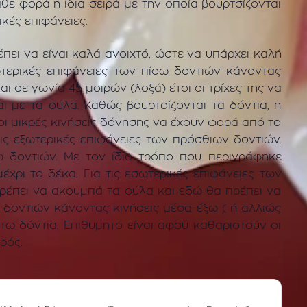
κάθε φορά η ίδια σειρά με την οποία βουρτσίζονται
κές επιφάνειες.
έπει να είναι καλά ανοιχτό, ώστε να υπάρχει καλή
ωτερικές επιφάνειες των πίσω δοντιών κάνοντας
ι σε γωνία 45 μοιρών (λοξά) έτσι οι τρίχες της να
 με τα ούλα. Καθώς βουρτσίζονται τα δόντια, η
 οι μικρές κινήσεις δόνησης να έχουν φορά από το
τις εξωτερικές επιφάνειες των πρόσθιων δοντιών.
σω δοντιών. Με τον ίδιο τρόπο που περιγράφηκε
χρι το δέκα. Για τις εσωτερικές επιφάνειες των
πρέπει να ακουμπά τα ούλα και εδώ θα πρέπει να
ω δοντιών κάνοντας κινήσεις μέσα-έξω ( ή αλλιώς
τω δόντια. Επιθυμητό είναι αφού καθαριστούν οι
ρός.