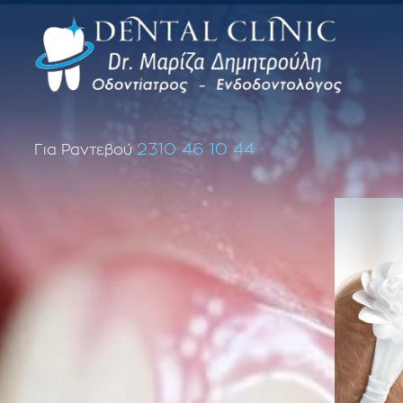
2310 46 10 44
Για Ραντεβού
Επανάληψη απονεύρωσης δοντιού