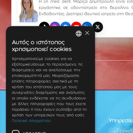
Η Dr. med. dent. Μαρίζα Δημητρούλη είναι ε
εργάστηκε σε οδοντιατρείο στο Βερολίνο. 
Ενδοδοντίας. Διατηρεί ιδιωτικό ιατρείο στη Θε
TikTok
Instagram
Facebook
YouTube
LinkedIn
X (Twitter)
×
Αυτός ο ιστότοπος
GREEK
χρησιμοποιεί cookies
ENGLISH
Χρησιμοποιούμε cookies για να
εξατομικεύσουμε το περιεχόμενο, τις
GERMAN
διαφημίσεις και να αναλύσουμε την
επισκεψιμότητά μας. Μοιραζόμαστε
επίσης πληροφορίες σχετικά με τη
χρήση του ιστότοπού μας με τους
συνεργάτες διαφήμισης και ανάλυσης,
οι οποίοι ενδέχεται να τις συνδυάσουν
με άλλες πληροφορίες που τους έχετε
παράσχει ή που έχουν συλλέξει από τη
χρήση των υπηρεσιών τους από εσάς.
Υπηρεσίε
Πολιτική Απορρήτου
Γενική