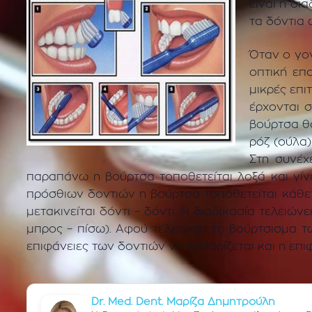
είναι η δι
τα δόντια 
Όταν ο γον
οπτική επ
μικρές επι
έρχονται 
βούρτσα θα
ρόζ (ούλα)
Στη συνέχ
παραπάνω η βούρτσα τοποθετείται λοξά και γίνο
πρόσθιων δοντιών η βούρτσα τοποθετείται κάθετ
μετακινείται δόντι – δόντι. Η διαδικασία τελει
μπρος – πίσω). Αφού τελειώσει το βούρτσισμα τ
επιφάνειες των δοντιών να καθαρίζεται και η επ
Dr. Med. Dent. Μαρίζα Δημητρούλη