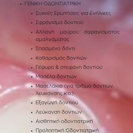
ΓΕΝΙΚΗ ΟΔΟΝΤΙΑΤΡΙΚΗ
Συχνές Ερωτήσεις για Ενήλικες
Σφράγισμα δοντιού
Αλλαγή μαύρου σφραγίσματος
αμαλγάματος
Σπασμένο δόντι
Καθαρισμός δοντιών
Γέφυρα & στεφάνη δοντιού
Μασέλα δοντιών
Μασελάκια (για τριξιμο δοντιων,
λευκανσης κ.α.)
Εξαγωγή δοντιού
Λεύκανση δοντιών
Αισθητική οδοντιατρική
Προληπτική Οδοντιατρική