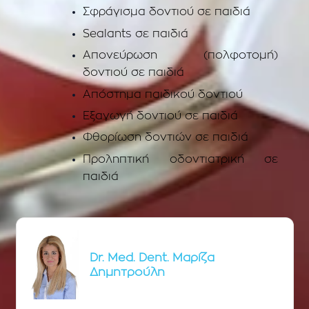
Σφράγισμα δοντιού σε παιδιά
Sealants σε παιδιά
Απονεύρωση (πολφοτομή)
δοντιού σε παιδιά
Απόστημα παιδικού δοντιού
Εξαγωγή δοντιού σε παιδιά
Φθορίωση δοντιών σε παιδιά
Προληπτική οδοντιατρική σε
παιδιά
Dr. Med. Dent. Μαρίζα
Δημητρούλη