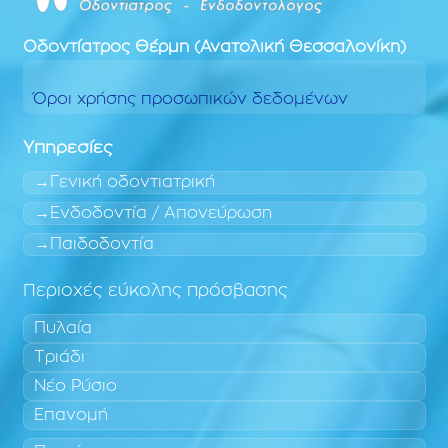
Οδοντίατρος
Θέρμη (Ανατολική Θεσσαλονίκη)
Όροι χρήσης προσωπικών δεδομένων
Υπηρεσίες
Γενική οδοντιατρική
Ενδοδοντία / Απονεύρωση
Παιδοδοντία
Περιοχές εύκολης πρόσβασης
Πυλαία
Τριάδι
Νέο Ρύσιο
Επανομή