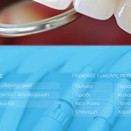
ς
Περιοχές εύκολης πρ
 οδοντιατρική
Πυλαία
Περα
οντία / Απονεύρωση
Τριάδι
Καλα
Νέο Ρύσιο
Πανό
δοντία
Επανομή
Χαρι