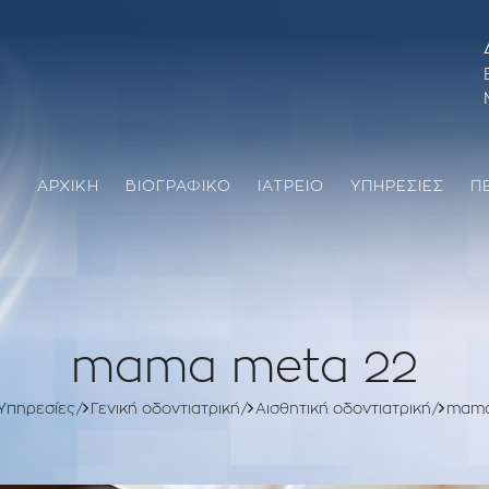
ΑΡΧΙΚΗ
ΒΙΟΓΡΑΦΙΚΟ
ΙΑΤΡΕΙΟ
ΥΠΗΡΕΣΙΕΣ
Π
Sealant προληπτική κάλυψη οπών και σχισμών
Διάφορα περιστατικά παιδοδοντίας
ΟΛΙΚΗ ΑΠΟΚΑΤΑΣΤΑΣΗ ΣΤΟΜΑΤΟΣ
Ολική αποκατάσταση στόματος ενηλίκων
Ολική αποκατάσταση παιδικού στόματος
mama meta 22
Υπηρεσίες
Γενική οδοντιατρική
Αισθητική οδοντιατρική
mama