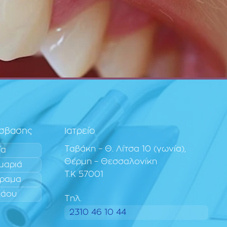
όσβασης
Ιατρείο
Ταβάκη – Θ. Λίτσα 10 (γωνία),
ία
Θέρμη – Θεσσαλονίκη
μαριά
T.K 57001
ραμα
λάου
Τηλ.
2310 46 10 44