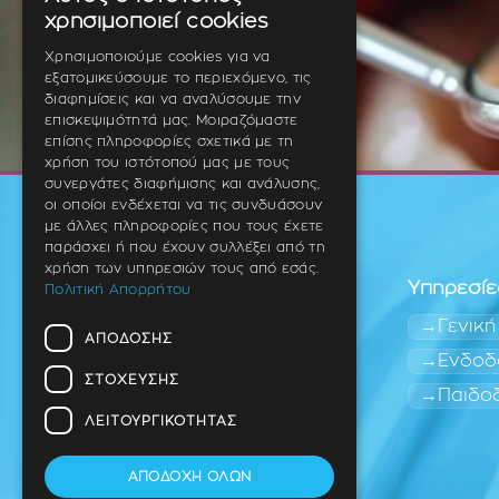
GREEK
χρησιμοποιεί cookies
ENGLISH
Χρησιμοποιούμε cookies για να
εξατομικεύσουμε το περιεχόμενο, τις
GERMAN
διαφημίσεις και να αναλύσουμε την
επισκεψιμότητά μας. Μοιραζόμαστε
επίσης πληροφορίες σχετικά με τη
χρήση του ιστότοπού μας με τους
συνεργάτες διαφήμισης και ανάλυσης,
οι οποίοι ενδέχεται να τις συνδυάσουν
με άλλες πληροφορίες που τους έχετε
παράσχει ή που έχουν συλλέξει από τη
χρήση των υπηρεσιών τους από εσάς.
Υπηρεσίε
Πολιτική Απορρήτου
Γενική
ΑΠΌΔΟΣΗΣ
Ενδοδ
ΣΤΌΧΕΥΣΗΣ
Παιδο
Οδοντίατρος
Θέρμη (Ανατολική
ΛΕΙΤΟΥΡΓΙΚΌΤΗΤΑΣ
Θεσσαλονίκη)
ΑΠΟΔΟΧΉ ΌΛΩΝ