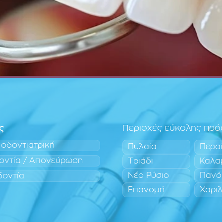
ς
Περιοχές εύκολης πρ
 οδοντιατρική
Πυλαία
Περα
οντία / Απονεύρωση
Τριάδι
Καλα
Νέο Ρύσιο
Πανό
δοντία
Επανομή
Χαρι