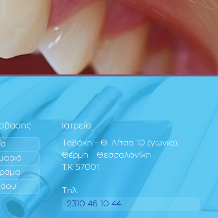
όσβασης
Ιατρείο
Ταβάκη – Θ. Λίτσα 10 (γωνία),
ία
Θέρμη – Θεσσαλονίκη
μαριά
T.K 57001
ραμα
λάου
Τηλ.
2310 46 10 44