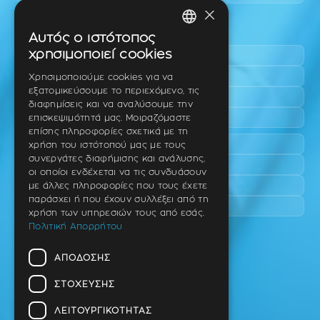
×
Περιοχές εύκολης πρόσβασης
Αυτός ο ιστότοπος
GREEK
χρησιμοποιεί cookies
Πυλαία
ENGLISH
Τριάδι
Χρησιμοποιούμε cookies για να
εξατομικεύσουμε το περιεχόμενο, τις
Νέο Ρύσιο
GERMAN
διαφημίσεις και να αναλύσουμε την
Επανομή
επισκεψιμότητά μας. Μοιραζόμαστε
επίσης πληροφορίες σχετικά με τη
Περαία
χρήση του ιστότοπού μας με τους
συνεργάτες διαφήμισης και ανάλυσης,
Καλαμαριά
οι οποίοι ενδέχεται να τις συνδυάσουν
Πανόραμα
με άλλες πληροφορίες που τους έχετε
παράσχει ή που έχουν συλλέξει από τη
Χαριλάου
χρήση των υπηρεσιών τους από εσάς.
Πολιτική Απορρήτου
Ιατρείο
ΑΠΌΔΟΣΗΣ
Ταβάκη – Θ. Λίτσα 10 (γωνία),
Θέρμη – Θεσσαλονίκη
ΣΤΌΧΕΥΣΗΣ
T.K 57001
ΛΕΙΤΟΥΡΓΙΚΌΤΗΤΑΣ