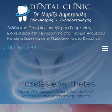
Διδάκτωρ Παν/μίου Ανόβερου Γερμανίας
Ειδικευθείσα στην Ενδοδοντία στο Παν/μιο Ανόβερου
Μετεκπαιδευθείσα στην Παιδοδοντία στο Βερολίνο
2310 46 10 44
maseles epenthetes
Αρχική
Υπηρεσίες
Γενική οδοντιατρική
Μασέλα δοντιών
maseles epenthetes