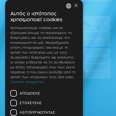
×
Περιοχές εύκολης πρόσβασης
Αυτός ο ιστότοπος
GREEK
χρησιμοποιεί cookies
Πυλαία
ENGLISH
Τριάδι
Χρησιμοποιούμε cookies για να
εξατομικεύσουμε το περιεχόμενο, τις
Νέο Ρύσιο
GERMAN
διαφημίσεις και να αναλύσουμε την
Επανομή
επισκεψιμότητά μας. Μοιραζόμαστε
επίσης πληροφορίες σχετικά με τη
Περαία
χρήση του ιστότοπού μας με τους
συνεργάτες διαφήμισης και ανάλυσης,
Καλαμαριά
οι οποίοι ενδέχεται να τις συνδυάσουν
Πανόραμα
με άλλες πληροφορίες που τους έχετε
παράσχει ή που έχουν συλλέξει από τη
Χαριλάου
χρήση των υπηρεσιών τους από εσάς.
Πολιτική Απορρήτου
Ιατρείο
ΑΠΌΔΟΣΗΣ
Ταβάκη – Θ. Λίτσα 10 (γωνία),
Θέρμη – Θεσσαλονίκη
ΣΤΌΧΕΥΣΗΣ
T.K 57001
ΛΕΙΤΟΥΡΓΙΚΌΤΗΤΑΣ