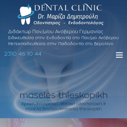
Διδάκτωρ Παν/μίου Ανόβερου Γερμανίας
Ειδικευθείσα στην Ενδοδοντία στο Παν/μιο Ανόβερου
Μετεκπαιδευθείσα στην Παιδοδοντία στο Βερολίνο
2310 46 10 44
maseles thleskopikh
Αρχική
Υπηρεσίες
Γενική οδοντιατρική
Μασέλα δοντιών
maseles thleskopikh