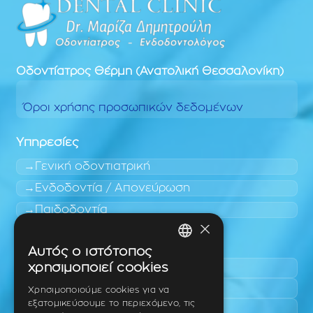
Οδοντίατρος
Θέρμη (Ανατολική Θεσσαλονίκη)
Όροι χρήσης προσωπικών δεδομένων
Υπηρεσίες
Γενική οδοντιατρική
Ενδοδοντία / Απονεύρωση
Παιδοδοντία
×
Περιοχές εύκολης πρόσβασης
Αυτός ο ιστότοπος
GREEK
χρησιμοποιεί cookies
Πυλαία
ENGLISH
Τριάδι
Χρησιμοποιούμε cookies για να
εξατομικεύσουμε το περιεχόμενο, τις
Νέο Ρύσιο
GERMAN