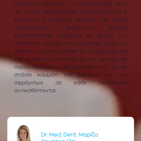
αφαίρεσή τους και η αντικατάστασή τους
με λευκά σφραγίσματα ρητίνης, ένθετα /
επένθετα ή στεφάνη δοντιού. Τα λευκά
σφραγίσματα διαθέτουν βαθμό
ελαστικότητας παρόμοιο με αυτόν της
οδοντίνης του δοντιού, συνεπώς είναι πιο
πιθανό να αποκολληθεί το σφράγισμα και
όχι τμήμα του δοντιού. Το να «φύγει» το
σφράγισμα είναι προτιμότερο από το να
σπάσει κομμάτι του δοντιού, γιατί το
σφράγισμα σε κάθε περίπτωση
αντικαθίστανται.
Dr. Med. Dent. Μαρίζα