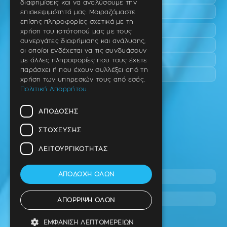
διαφημίσεις και να αναλύσουμε την
Επανομή
επισκεψιμότητά μας. Μοιραζόμαστε
επίσης πληροφορίες σχετικά με τη
Περαία
χρήση του ιστότοπού μας με τους
συνεργάτες διαφήμισης και ανάλυσης,
Καλαμαριά
οι οποίοι ενδέχεται να τις συνδυάσουν
Πανόραμα
με άλλες πληροφορίες που τους έχετε
παράσχει ή που έχουν συλλέξει από τη
Χαριλάου
χρήση των υπηρεσιών τους από εσάς.
Πολιτική Απορρήτου
Ιατρείο
ΑΠΌΔΟΣΗΣ
Ταβάκη – Θ. Λίτσα 10 (γωνία),
Θέρμη – Θεσσαλονίκη
ΣΤΌΧΕΥΣΗΣ
T.K 57001
ΛΕΙΤΟΥΡΓΙΚΌΤΗΤΑΣ
Τηλ.
ΑΠΟΔΟΧΉ ΌΛΩΝ
2310 46 10 44
info@stage.dimitrouli.gr
ΑΠΌΡΡΙΨΗ ΌΛΩΝ
ΕΜΦΆΝΙΣΗ ΛΕΠΤΟΜΕΡΕΙΏΝ