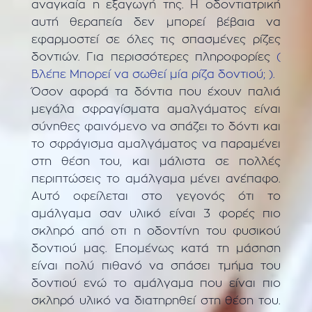
αναγκαία η εξαγωγή της. Η οδοντιατρική
αυτή θεραπεία δεν μπορεί βέβαια να
εφαρμοστεί σε όλες τις σπασμένες ρίζες
δοντιών. Για περισσότερες πληροφορίες
(
Βλέπε Μπορεί να σωθεί μία ρίζα δοντιού; ).
Όσον αφορά τα δόντια που έχουν παλιά
μεγάλα σφραγίσματα αμαλγάματος είναι
σύνηθες φαινόμενο να σπάζει το δόντι και
το σφράγισμα αμαλγάματος να παραμένει
στη θέση του, και μάλιστα σε πολλές
περιπτώσεις το αμάλγαμα μένει ανέπαφο.
Αυτό οφείλεται στο γεγονός ότι το
αμάλγαμα σαν υλικό είναι 3 φορές πιο
σκληρό από οτι η οδοντίνη του φυσικού
δοντιού μας. Επομένως κατά τη μάσηση
είναι πολύ πιθανό να σπάσει τμήμα του
δοντιού ενώ το αμάλγαμα που είναι πιο
σκληρό υλικό να διατηρηθεί στη θέση του.