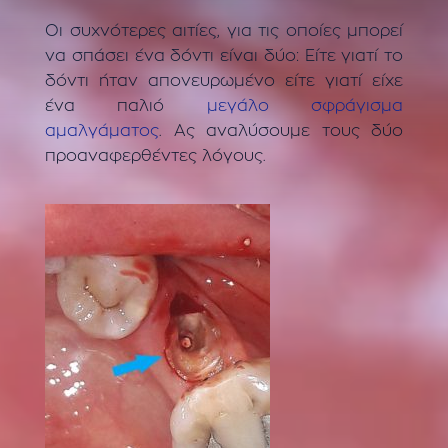
Οι συχνότερες αιτίες, για τις οποίες μπορεί
να σπάσει ένα δόντι είναι δύο: Είτε γιατί το
δόντι ήταν απονευρωμένο είτε γιατί είχε
ένα παλιό
μεγάλο σφράγισμα
αμαλγάματος
. Ας αναλύσουμε τους δύο
προαναφερθέντες λόγους.