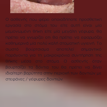
Ο ασθενής
που φέρει οποιαδήποτε προσθετική
εργασία στο στόμα του είτε αυτή είναι μία
μεμονωμένη θήκη είτε μία μεγάλη γέφυρα, θα
πρέπει να γνωρίζει οτι θα πρέπει να
εφαρμόζει
καθημερινά μία πολύ καλή στοματική υγιεινή. Το
σωστό βούρτσισμα αποτελεί σημαντικό
παράγοντα για τη μακροχρόνια συντήρηση της
θήκης μέσα στο στόμα.
Ο ασθενής όταν
βουρτσίζει τα δόντια του θα πρέπει να δίνει
ιδιαίτερη βαρύτητα στην περιοχή των δοντιών με
στεφάνες / γέφυρες δοντιών.