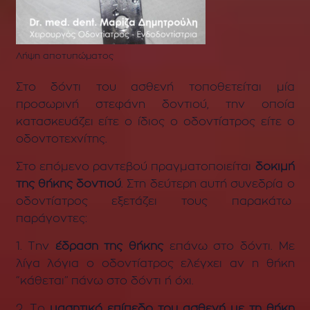
Λήψη αποτυπώματος
Στο δόντι του ασθενή τοποθετείται μία
προσωρινή στεφάνη δοντιού, την οποία
κατασκευάζει είτε ο ίδιος ο οδοντίατρος είτε ο
οδοντοτεχνίτης.
Στο επόμενο ραντεβού πραγματοποιείται
δοκιμή
της θήκης δοντιού
. Στη δεύτερη αυτή συνεδρία ο
οδοντίατρος εξετάζει τους παρακάτω
παράγοντες:
1.
Την
έδραση
της θήκης
επάνω στο δόντι. Με
λίγα λόγια ο οδοντίατρος ελέγχει αν η θήκη
“κάθεται” πάνω στο δόντι ή όχι.
2. Το
μασητικό επίπεδο του ασθενή με τη θήκη