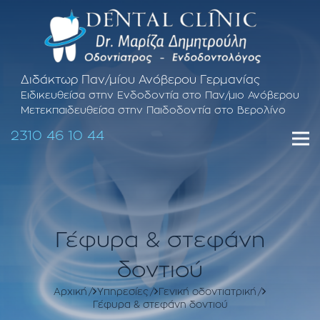
Διδάκτωρ Παν/μίου Ανόβερου Γερμανίας
Ειδικευθείσα στην Ενδοδοντία στο Παν/μιο Ανόβερου
Μετεκπαιδευθείσα στην Παιδοδοντία στο Βερολίνο
2310 46 10 44
Γέφυρα & στεφάνη
δοντιού
Αρχική
Υπηρεσίες
Γενική οδοντιατρική
Γέφυρα & στεφάνη δοντιού