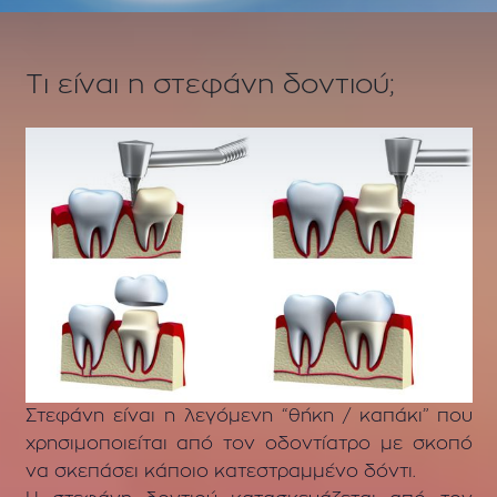
Τι είναι η στεφάνη δοντιού;
Στεφάνη είναι η λεγόμενη “θήκη / καπάκι” που
χρησιμοποιείται από τον οδοντίατρο με σκοπό
να σκεπάσει κάποιο κατεστραμμένο δόντι.