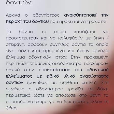
δοντιών;
Αρχικά ο οδοντίατρος
αναισθητοποιεί την
περιοχή του δοντιού
που πρόκειται να τροχιστεί.
Τα δόντια, τα οποία χρειάζεται να
προστατευτούν και να καλυφθούν με θήκη /
στεφάνη, αφορούν συνήθως δόντια τα οποία
είναι πολύ κατεστραμμένα και έχουν μεγάλο
έλλειμμα οδοντικών ιστών. Στην προκειμένη
περίπτωση επομένως οι οδοντίατροι προχωρούν
αρχικά στην
αποκατάσταση του οδοντικού
ελλείμματος με ειδικό υλικό ανασύστασης
δοντιών
(συνήθως με σύνθετη ρητίνη). Στη
συνέχεια ο οδοντίατρος τροχίζει το δόντι
περιμετρικά, ώστε να αποδώσει στο δόντι το
απαιτούμενο σχήμα για να δεχτεί στο μέλλον τη
θήκη.