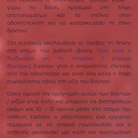
στη συνέχεια,
ο οδοντίατρος τροχίζει γύρω –
γύρω το δόντι,
προχωρά στη λήψη
αποτυπωμάτων και τα στέλνει στον
οδοντοτεχνίτη για να κατασκευάσει τη θήκη
δοντιού.
Στη συνέχεια ακολουθούν οι πρόβες τη θήκης
στο στόμα του ασθενή (
βλέπε
Ποια είναι η
διαδικασία για τη στεφάνη / γέφυρα
δοντιών;
).
Εφόσον γίνει ο απαραίτητος έλεγχος
από τον οδοντίατρο και είναι όλα καλά
η θήκη
συγκολλείται πάνω στη ρίζα του δοντιού.
Όσον αφορά την πρόγνωση αυτών των δοντιών
/ ριζών είναι καλή και μπορούν να διατηρηθούν
ακόμη και 10 – 15 χρόνια μέσα στο στόμα του
ασθενή, εφόσον ο οδοντίατρος έχει εργαστεί
σύμφωνα με τα ιατρικά πρωτόκολλα και ο
ασθενής ακολουθεί μία καλή και συστηματική