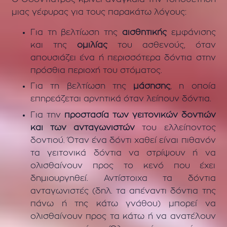
μιας γέφυρας για τους παρακάτω λόγους:
Για τη βελτίωση της
αισθητικής
εμφάνισης
και της
ομιλίας
του ασθενούς, όταν
απουσιάζει ένα ή περισσότερα δόντια στην
πρόσθια περιοχή του στόματος.
Για τη βελτίωση της
μάσησης
, η οποία
επηρεάζεται αρνητικά όταν λείπουν δόντια.
Για την
προστασία των γειτονικών δοντιών
και των ανταγωνιστών
του ελλείποντος
δοντιού. Όταν ένα δόντι χαθεί είναι πιθανόν
τα γειτονικά δόντια να στρίψουν ή να
ολισθαίνουν προς το κενό που έχει
δημιουργηθεί. Αντίστοιχα τα δόντια
ανταγωνιστές (δηλ. τα απέναντι δόντια της
πάνω ή της κάτω γνάθου) μπορεί να
ολισθαίνουν προς τα κάτω ή να ανατέλουν