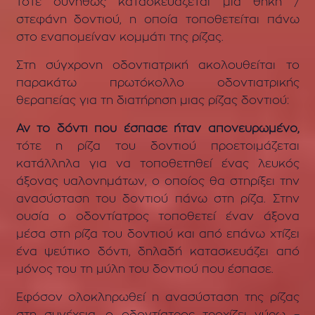
τότε
συνήθως κατασκευάζεται μία θήκη /
στεφάνη δοντιού, η οποία τοποθετείται πάνω
στο εναπομείναν κομμάτι της ρίζας.
Στη σύγχρονη οδοντιατρική
ακολουθείται το
παρακάτω πρωτόκολλο οδοντιατρικής
θεραπείας
για τη διατήρηση μιας ρίζας δοντιού:
Αν το δόντι που έσπασε ήταν απονευρωμένο
,
τότε η ρίζα του δοντιού προετοιμάζεται
κατάλληλα για να τοποθετηθεί ένας λευκός
άξονας υαλονημάτων, ο οποίος θα στηρίξει την
ανασύσταση του δοντιού πάνω στη ρίζα. Στην
ουσία
ο οδοντίατρος τοποθετεί έναν άξονα
μέσα στη ρίζα του δοντιού και από επάνω χτίζει
ένα ψεύτικο δόντι, δηλαδή κατασκευάζει από
μόνος του τη μύλη του δοντιού που έσπασε.
Εφόσον ολοκληρωθεί η ανασύσταση της ρίζας