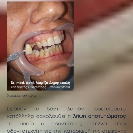
Χρωματοληψία
Εφόσον το δόντι λοιπόν προετοιμαστεί
κατάλληλα aακολουθεί η
λήψη αποτυπώματος
,
το οποίο ο οδοντίατρος στέλνει στον
οδοντοτεχνίτη για την κατασκευή της στεφάνης