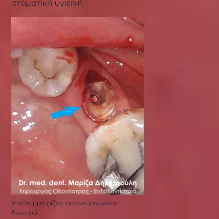
στοματική υγιεινή.
Υπόλειμμα ρίζας απονευρωμένου
δοντιού