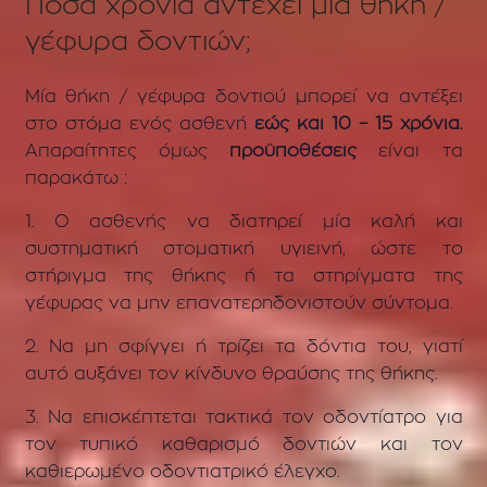
Πόσα χρόνια αντέχει μια θήκη /
γέφυρα δοντιών
;
Μία θήκη / γέφυρα δοντιού μπορεί να αντέξει
στο στόμα ενός ασθενή
εώς και 10 – 15 χρόνια.
Απαραίτητες όμως
προϋποθέσεις
είναι τα
παρακάτω :
1.
Ο ασθενής να διατηρεί μία καλή και
συστηματική στοματική υγιεινή, ώστε το
στήριγμα της θήκης ή τα στηρίγματα της
γέφυρας να μην επανατερηδονιστούν σύντομα.
2. Να μη σφίγγει ή τρίζει τα δόντια του, γιατί
αυτό αυξάνει τον κίνδυνο θραύσης της θήκης.
3. Να επισκέπτεται τακτικά τον οδοντίατρο για
τον τυπικό καθαρισμό δοντιών και τον
καθιερωμένο οδοντιατρικό έλεγχο.