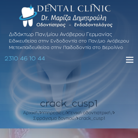
Διδάκτωρ Παν/μίου Ανόβερου Γερμανίας
Ειδικευθείσα στην Ενδοδοντία στο Παν/μιο Ανόβερου
Μετεκπαιδευθείσα στην Παιδοδοντία στο Βερολίνο
2310 46 10 44
crack_cusp1
Αρχική
Υπηρεσίες
Γενική οδοντιατρική
Σφράγισμα δοντιού
crack_cusp1