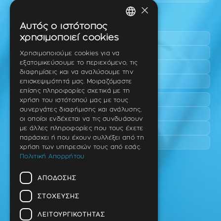
×
Περιοχές εύκολης πρόσβασης
Αυτός ο ιστότοπος
GREEK
χρησιμοποιεί cookies
Πυλαία
ENGLISH
Τριάδι
Χρησιμοποιούμε cookies για να
εξατομικεύσουμε το περιεχόμενο, τις
Νέο Ρύσιο
GERMAN
διαφημίσεις και να αναλύσουμε την
Επανομή
επισκεψιμότητά μας. Μοιραζόμαστε
επίσης πληροφορίες σχετικά με τη
Περαία
χρήση του ιστότοπού μας με τους
συνεργάτες διαφήμισης και ανάλυσης,
Καλαμαριά
οι οποίοι ενδέχεται να τις συνδυάσουν
Πανόραμα
με άλλες πληροφορίες που τους έχετε
παράσχει ή που έχουν συλλέξει από τη
Χαριλάου
χρήση των υπηρεσιών τους από εσάς.
Πολιτική Απορρήτου
Ιατρείο
ΑΠΌΔΟΣΗΣ
Ταβάκη – Θ. Λίτσα 10 (γωνία),
Θέρμη – Θεσσαλονίκη
ΣΤΌΧΕΥΣΗΣ
T.K 57001
ΛΕΙΤΟΥΡΓΙΚΌΤΗΤΑΣ