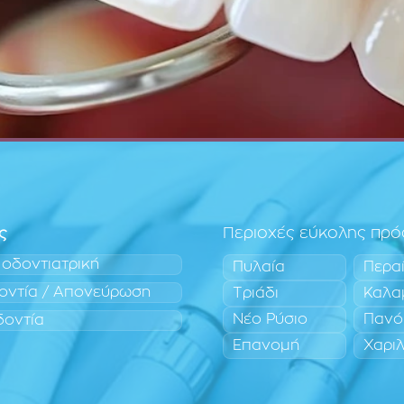
ς
Περιοχές εύκολης πρ
 οδοντιατρική
Πυλαία
Περα
οντία / Απονεύρωση
Τριάδι
Καλα
Νέο Ρύσιο
Πανό
δοντία
Επανομή
Χαρι