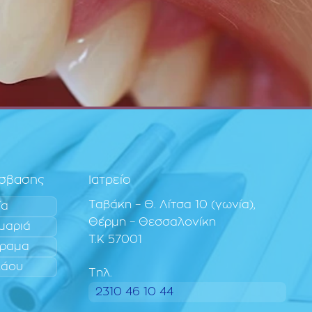
όσβασης
Ιατρείο
Ταβάκη – Θ. Λίτσα 10 (γωνία),
ία
Θέρμη – Θεσσαλονίκη
μαριά
T.K 57001
ραμα
λάου
Τηλ.
2310 46 10 44