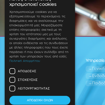
GREEK
χρησιμοποιεί cookies
ENGLISH
Χρησιμοποιούμε cookies για να
εξατομικεύσουμε το περιεχόμενο, τις
GERMAN
διαφημίσεις και να αναλύσουμε την
επισκεψιμότητά μας. Μοιραζόμαστε
επίσης πληροφορίες σχετικά με τη
χρήση του ιστότοπού μας με τους
συνεργάτες διαφήμισης και ανάλυσης,
οι οποίοι ενδέχεται να τις συνδυάσουν
με άλλες πληροφορίες που τους έχετε
παράσχει ή που έχουν συλλέξει από τη
χρήση των υπηρεσιών τους από εσάς.
Υπηρεσίε
Πολιτική Απορρήτου
Γενική
ΑΠΌΔΟΣΗΣ
Ενδοδ
ΣΤΌΧΕΥΣΗΣ
Παιδο
Οδοντίατρος
Θέρμη (Ανατολική
ΛΕΙΤΟΥΡΓΙΚΌΤΗΤΑΣ
Θεσσαλονίκη)
ΑΠΟΔΟΧΉ ΌΛΩΝ