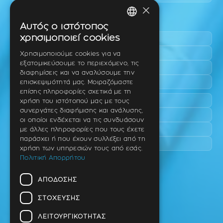
×
Περιοχές εύκολης πρόσβασης
Αυτός ο ιστότοπος
GREEK
χρησιμοποιεί cookies
Πυλαία
ENGLISH
Τριάδι
Χρησιμοποιούμε cookies για να
εξατομικεύσουμε το περιεχόμενο, τις
Νέο Ρύσιο
GERMAN
διαφημίσεις και να αναλύσουμε την
Επανομή
επισκεψιμότητά μας. Μοιραζόμαστε
επίσης πληροφορίες σχετικά με τη
Περαία
χρήση του ιστότοπού μας με τους
συνεργάτες διαφήμισης και ανάλυσης,
Καλαμαριά
οι οποίοι ενδέχεται να τις συνδυάσουν
Πανόραμα
με άλλες πληροφορίες που τους έχετε
παράσχει ή που έχουν συλλέξει από τη
Χαριλάου
χρήση των υπηρεσιών τους από εσάς.
Πολιτική Απορρήτου
Ιατρείο
ΑΠΌΔΟΣΗΣ
Ταβάκη – Θ. Λίτσα 10 (γωνία),
Θέρμη – Θεσσαλονίκη
ΣΤΌΧΕΥΣΗΣ
T.K 57001
ΛΕΙΤΟΥΡΓΙΚΌΤΗΤΑΣ