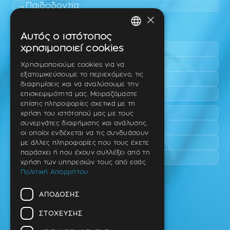
Παιδοδοντία
×
Περιοχές εύκολης πρόσβασης
Αυτός ο ιστότοπος
GREEK
χρησιμοποιεί cookies
Πυλαία
ENGLISH
Τριάδι
Χρησιμοποιούμε cookies για να
εξατομικεύσουμε το περιεχόμενο, τις
Νέο Ρύσιο
GERMAN
διαφημίσεις και να αναλύσουμε την
Επανομή
επισκεψιμότητά μας. Μοιραζόμαστε
επίσης πληροφορίες σχετικά με τη
Περαία
χρήση του ιστότοπού μας με τους
συνεργάτες διαφήμισης και ανάλυσης,
Καλαμαριά
οι οποίοι ενδέχεται να τις συνδυάσουν
Πανόραμα
με άλλες πληροφορίες που τους έχετε
παράσχει ή που έχουν συλλέξει από τη
Χαριλάου
χρήση των υπηρεσιών τους από εσάς.
Πολιτική Απορρήτου
Ιατρείο
ΑΠΌΔΟΣΗΣ
Ταβάκη – Θ. Λίτσα 10 (γωνία),
Θέρμη – Θεσσαλονίκη
ΣΤΌΧΕΥΣΗΣ
T.K 57001