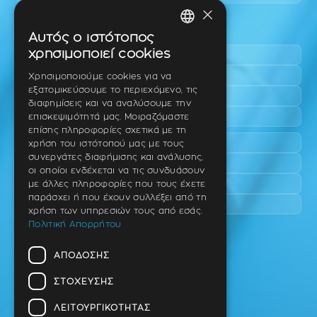
×
Περιοχές εύκολης πρόσβασης
Αυτός ο ιστότοπος
GREEK
χρησιμοποιεί cookies
Πυλαία
ENGLISH
Τριάδι
Χρησιμοποιούμε cookies για να
εξατομικεύσουμε το περιεχόμενο, τις
Νέο Ρύσιο
GERMAN
διαφημίσεις και να αναλύσουμε την
Επανομή
επισκεψιμότητά μας. Μοιραζόμαστε
επίσης πληροφορίες σχετικά με τη
Περαία
χρήση του ιστότοπού μας με τους
συνεργάτες διαφήμισης και ανάλυσης,
Καλαμαριά
οι οποίοι ενδέχεται να τις συνδυάσουν
Πανόραμα
με άλλες πληροφορίες που τους έχετε
παράσχει ή που έχουν συλλέξει από τη
Χαριλάου
χρήση των υπηρεσιών τους από εσάς.
Πολιτική Απορρήτου
Ιατρείο
ΑΠΌΔΟΣΗΣ
Ταβάκη – Θ. Λίτσα 10 (γωνία),
Θέρμη – Θεσσαλονίκη
ΣΤΌΧΕΥΣΗΣ
T.K 57001
ΛΕΙΤΟΥΡΓΙΚΌΤΗΤΑΣ