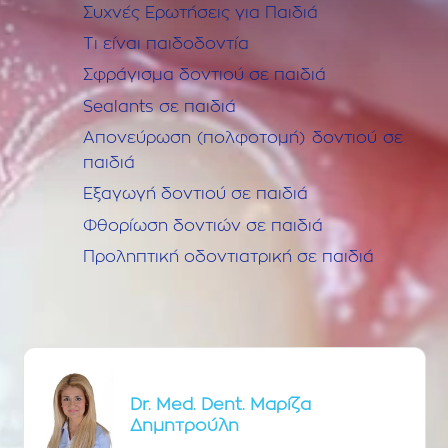
Συχνές Ερωτήσεις για Παιδιά
Τι είναι παιδοδοντία
Σφράγισμα δοντιού σε παιδιά
Sealants σε παιδιά
Απονεύρωση (πολφοτομή) δοντιού σε
παιδιά
Εξαγωγή δοντιού σε παιδιά
Φθορίωση δοντιών σε παιδιά
Προληπτική οδοντιατρική σε παιδιά
Dr. Med. Dent. Μαρίζα
Δημητρούλη