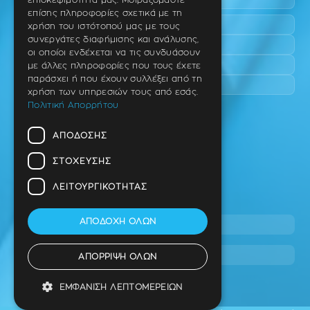
επισκεψιμότητά μας. Μοιραζόμαστε
επίσης πληροφορίες σχετικά με τη
Περαία
χρήση του ιστότοπού μας με τους
συνεργάτες διαφήμισης και ανάλυσης,
Καλαμαριά
οι οποίοι ενδέχεται να τις συνδυάσουν
Πανόραμα
με άλλες πληροφορίες που τους έχετε
παράσχει ή που έχουν συλλέξει από τη
Χαριλάου
χρήση των υπηρεσιών τους από εσάς.
Πολιτική Απορρήτου
Ιατρείο
ΑΠΌΔΟΣΗΣ
Ταβάκη – Θ. Λίτσα 10 (γωνία),
Θέρμη – Θεσσαλονίκη
ΣΤΌΧΕΥΣΗΣ
T.K 57001
ΛΕΙΤΟΥΡΓΙΚΌΤΗΤΑΣ
Τηλ.
ΑΠΟΔΟΧΉ ΌΛΩΝ
2310 46 10 44
info@stage.dimitrouli.gr
ΑΠΌΡΡΙΨΗ ΌΛΩΝ
ΕΜΦΆΝΙΣΗ ΛΕΠΤΟΜΕΡΕΙΏΝ