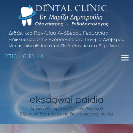
Διδάκτωρ Παν/μίου Ανόβερου Γερμανίας
Ειδικευθείσα στην Ενδοδοντία στο Παν/μιο Ανόβερου
Μετεκπαιδευθείσα στην Παιδοδοντία στο Βερολίνο
2310 46 10 44
eksagwgi paidia
Αρχική
Υπηρεσίες
Παιδοδοντία
Εξαγωγή δοντιού σε παιδιά
eksagwgi paidia