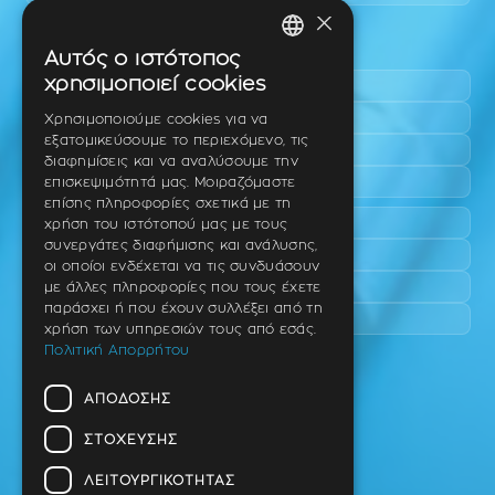
×
Περιοχές εύκολης πρόσβασης
Αυτός ο ιστότοπος
GREEK
χρησιμοποιεί cookies
Πυλαία
ENGLISH
Τριάδι
Χρησιμοποιούμε cookies για να
εξατομικεύσουμε το περιεχόμενο, τις
Νέο Ρύσιο
GERMAN
διαφημίσεις και να αναλύσουμε την
Επανομή
επισκεψιμότητά μας. Μοιραζόμαστε
επίσης πληροφορίες σχετικά με τη
Περαία
χρήση του ιστότοπού μας με τους
συνεργάτες διαφήμισης και ανάλυσης,
Καλαμαριά
οι οποίοι ενδέχεται να τις συνδυάσουν
Πανόραμα
με άλλες πληροφορίες που τους έχετε
παράσχει ή που έχουν συλλέξει από τη
Χαριλάου
χρήση των υπηρεσιών τους από εσάς.
Πολιτική Απορρήτου
Ιατρείο
ΑΠΌΔΟΣΗΣ
Ταβάκη – Θ. Λίτσα 10 (γωνία),
Θέρμη – Θεσσαλονίκη
ΣΤΌΧΕΥΣΗΣ
T.K 57001
ΛΕΙΤΟΥΡΓΙΚΌΤΗΤΑΣ