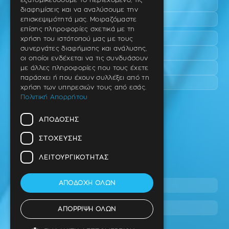
εξατομικεύσουμε το περιεχόμενο, τις
Νέο Ρύσιο
GERMAN
διαφημίσεις και να αναλύσουμε την
Επανομή
επισκεψιμότητά μας. Μοιραζόμαστε
επίσης πληροφορίες σχετικά με τη
Περαία
χρήση του ιστότοπού μας με τους
συνεργάτες διαφήμισης και ανάλυσης,
Καλαμαριά
οι οποίοι ενδέχεται να τις συνδυάσουν
Πανόραμα
με άλλες πληροφορίες που τους έχετε
παράσχει ή που έχουν συλλέξει από τη
Χαριλάου
χρήση των υπηρεσιών τους από εσάς.
Πολιτική Απορρήτου
Ιατρείο
ΑΠΌΔΟΣΗΣ
Ταβάκη – Θ. Λίτσα 10 (γωνία),
Θέρμη – Θεσσαλονίκη
ΣΤΌΧΕΥΣΗΣ
T.K 57001
ΛΕΙΤΟΥΡΓΙΚΌΤΗΤΑΣ
Τηλ.
ΑΠΟΔΟΧΉ ΌΛΩΝ
2310 46 10 44
info@stage.dimitrouli.gr
ΑΠΌΡΡΙΨΗ ΌΛΩΝ