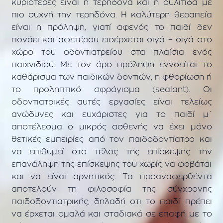
κυριότερες είναι η τερηδόνα και η ουλίτιδα με
πιο συχνή την τερηδόνα. Η καλύτερη θεραπεία
είναι η πρόληψη, γιατί αφενός το παιδί δεν
πονάει και αφετέρου εισέρχεται σιγά – σιγά στο
χώρο του οδοντιατρείου στα πλαίσια ενός
παιχνιδιού. Με τον όρο πρόληψη εννοείται το
καθάρισμα των παιδικών δοντιών, η φθορίωση ή
το προληπτικό σφράγισμα (sealant). Οι
οδοντιατρικές αυτές εργασίες είναι τελείως
ανώδυνες και ευχάριστες για το παιδί μ΄
αποτέλεσμα ο μικρός ασθενής να έχει μόνο
θετικές εμπειρίες από τον παιδοδοντίατρο και
να επιθυμεί στο τέλος της επίσκεψης την
επανάληψη της επίσκεψης του χωρίς να φοβάται
και να είναι αρνητικός. Τα προαναφερθέντα
αποτελούν τη φιλοσοφία της σύγχρονης
παιδοδοντιατρικής, δηλαδή οτι το παιδί πρέπει
να έρχεται ομαλά και σταδιακά σε επαφή με το