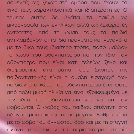
ασθενείς ως ξεχωριστή ομάδα που έχουν τα
δικά τους χαρακτηριστικά και ιδιαιτερότητες. Ο
τομέας αυτός δε βλέπει τα παιδιά ως
μικρογραφία των ενηλίκων αλλά ως ξεχωριστές
οντότητες. Από τη φύση τους τα παιδιά
αντιλαμβάνονται τα ίδια πράγματα και γεγονότα
με το δικό τους ιδιαίτερο τρόπο, πόσο μάλλον
το χώρο του οδοντιατρείου και τον ίδιο τον
οδοντίατρο που είναι κάτι τελείως ξένο και
διαφορετικό στα μάτια τους. Σκοπός της
παιδοντιατρικής είναι η ομαλή εισαγωγή των
παιδιών στο χώρο του οδοντιατρείου έτσι ώστε
από πολύ μικρή ηλικία να είναι εξοικειωμένα με
την ιδέα του οδοντιάτρου και να μη τον
φοβούνται. Ο φόβος του παιδιού απέναντι στο
οδοντιατρείο σχετίζεται σε μεγάλο βαθμό τόσο
με το φόβο του άγνωστου όσο και με τη στυγνή
εικόνα που έχουν τα περισσότερα ιατρεία.