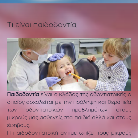
Τι είναι παιδοδοντία;
Παιδοδοντία
είναι ο κλάδος της οδοντιατρικής ο
οποίος ασχολείται με την πρόληψη και θεραπεία
των οδοντιατρικών προβλημάτων στους
μικρούς μας ασθενείς,στα παιδιά αλλά και στους
έφηβους.
Η παιδοδοντιατρική αντιμετωπίζει τους μικρούς