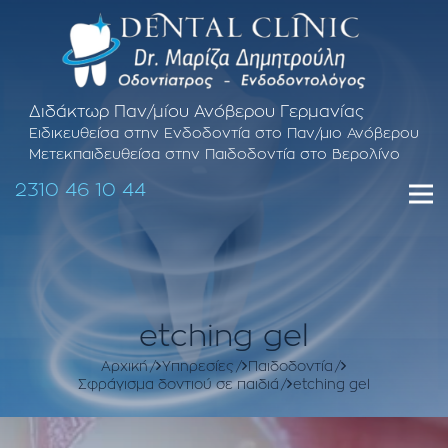
Διδάκτωρ Παν/μίου Ανόβερου Γερμανίας
Ειδικευθείσα στην Ενδοδοντία στο Παν/μιο Ανόβερου
Μετεκπαιδευθείσα στην Παιδοδοντία στο Βερολίνο
2310 46 10 44
etching gel
Αρχική
Υπηρεσίες
Παιδοδοντία
Σφράγισμα δοντιού σε παιδιά
etching gel