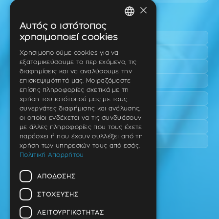
×
Περιοχές εύκολης πρόσβασης
Αυτός ο ιστότοπος
GREEK
χρησιμοποιεί cookies
Πυλαία
ENGLISH
Τριάδι
Χρησιμοποιούμε cookies για να
εξατομικεύσουμε το περιεχόμενο, τις
Νέο Ρύσιο
GERMAN
διαφημίσεις και να αναλύσουμε την
Επανομή
επισκεψιμότητά μας. Μοιραζόμαστε
επίσης πληροφορίες σχετικά με τη
Περαία
χρήση του ιστότοπού μας με τους
συνεργάτες διαφήμισης και ανάλυσης,
Καλαμαριά
οι οποίοι ενδέχεται να τις συνδυάσουν
Πανόραμα
με άλλες πληροφορίες που τους έχετε
παράσχει ή που έχουν συλλέξει από τη
Χαριλάου
χρήση των υπηρεσιών τους από εσάς.
Πολιτική Απορρήτου
Ιατρείο
ΑΠΌΔΟΣΗΣ
Ταβάκη – Θ. Λίτσα 10 (γωνία),
Θέρμη – Θεσσαλονίκη
ΣΤΌΧΕΥΣΗΣ
T.K 57001
ΛΕΙΤΟΥΡΓΙΚΌΤΗΤΑΣ