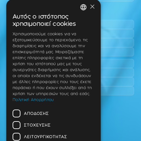
×
Περιοχές εύκολης πρόσβασης
Αυτός ο ιστότοπος
GREEK
χρησιμοποιεί cookies
Πυλαία
ENGLISH
Τριάδι
Χρησιμοποιούμε cookies για να
εξατομικεύσουμε το περιεχόμενο, τις
Νέο Ρύσιο
GERMAN
διαφημίσεις και να αναλύσουμε την
Επανομή
επισκεψιμότητά μας. Μοιραζόμαστε
επίσης πληροφορίες σχετικά με τη
Περαία
χρήση του ιστότοπού μας με τους
συνεργάτες διαφήμισης και ανάλυσης,
Καλαμαριά
οι οποίοι ενδέχεται να τις συνδυάσουν
Πανόραμα
με άλλες πληροφορίες που τους έχετε
παράσχει ή που έχουν συλλέξει από τη
Χαριλάου
χρήση των υπηρεσιών τους από εσάς.
Πολιτική Απορρήτου
Ιατρείο
ΑΠΌΔΟΣΗΣ
Ταβάκη – Θ. Λίτσα 10 (γωνία),
Θέρμη – Θεσσαλονίκη
ΣΤΌΧΕΥΣΗΣ
T.K 57001
ΛΕΙΤΟΥΡΓΙΚΌΤΗΤΑΣ