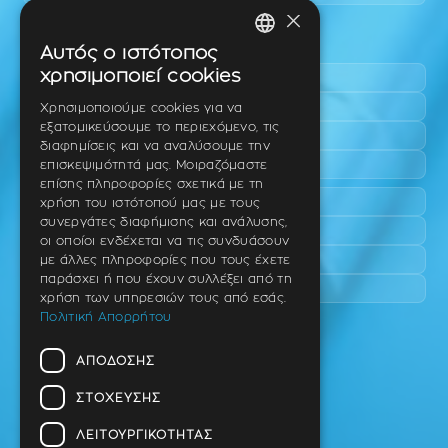
×
Περιοχές εύκολης πρόσβασης
Αυτός ο ιστότοπος
GREEK
χρησιμοποιεί cookies
Πυλαία
ENGLISH
Τριάδι
Χρησιμοποιούμε cookies για να
εξατομικεύσουμε το περιεχόμενο, τις
Νέο Ρύσιο
GERMAN
διαφημίσεις και να αναλύσουμε την
Επανομή
επισκεψιμότητά μας. Μοιραζόμαστε
επίσης πληροφορίες σχετικά με τη
Περαία
χρήση του ιστότοπού μας με τους
συνεργάτες διαφήμισης και ανάλυσης,
Καλαμαριά
οι οποίοι ενδέχεται να τις συνδυάσουν
Πανόραμα
με άλλες πληροφορίες που τους έχετε
παράσχει ή που έχουν συλλέξει από τη
Χαριλάου
χρήση των υπηρεσιών τους από εσάς.
Πολιτική Απορρήτου
Ιατρείο
ΑΠΌΔΟΣΗΣ
Ταβάκη – Θ. Λίτσα 10 (γωνία),
Θέρμη – Θεσσαλονίκη
ΣΤΌΧΕΥΣΗΣ
T.K 57001
ΛΕΙΤΟΥΡΓΙΚΌΤΗΤΑΣ