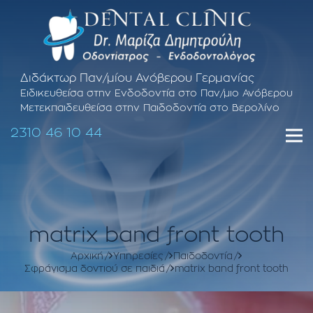
Διδάκτωρ Παν/μίου Ανόβερου Γερμανίας
Ειδικευθείσα στην Ενδοδοντία στο Παν/μιο Ανόβερου
Μετεκπαιδευθείσα στην Παιδοδοντία στο Βερολίνο
2310 46 10 44
matrix band front tooth
Αρχική
Υπηρεσίες
Παιδοδοντία
Σφράγισμα δοντιού σε παιδιά
matrix band front tooth