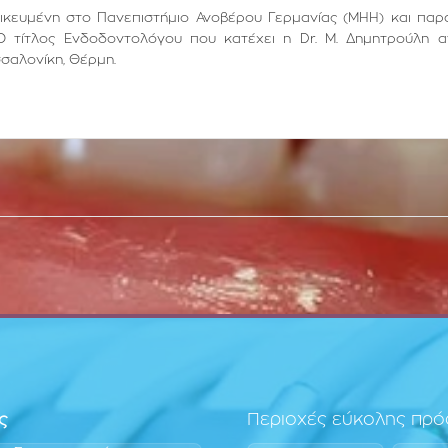
ιδικευμένη στο Πανεπιστήμιο Ανοβέρου Γερμανίας (ΜΗΗ) και παρ
Ο τίτλος Ενδοδοντολόγου που κατέχει η Dr. Μ. Δημητρούλη α
σσαλονίκη, Θέρμη.
ς
Περιοχές εύκολης πρ