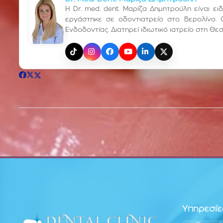
Η Dr. med. dent. Μαρίζα Δημητρούλη είναι ε
εργάστηκε σε οδοντιατρείο στο Βερολίνο. 
Ενδοδοντίας. Διατηρεί ιδιωτικό ιατρείο στη Θε
TikTok
Instagram
Facebook
YouTube
LinkedIn
X (Twitter)
Υπηρεσίε