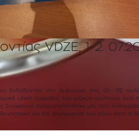
οντίας VDZE, 1-2. 07.
ριο Ενδοδοντίας στο Αμβούργο στις 01.- 02 Ιουλ
ραμικά υλικά έμφραξης των ριζικών σωλήνων, ενώ πα
ις. Συγχρόνως πραγματοποιήθηκε μία πολύ ενδιαφέρο
δοντιατρική για την απολύμανση των ριζών κατά τη δ