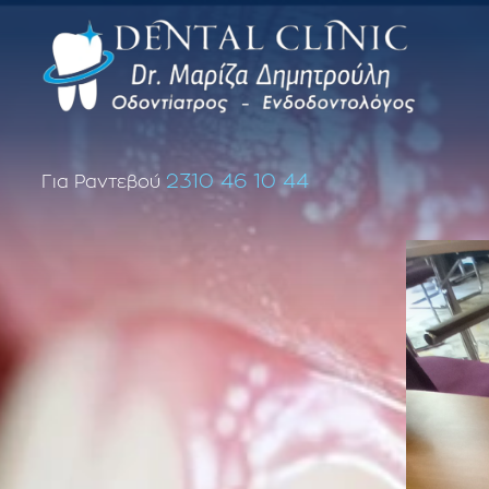
2310 46 10 44
Για Ραντεβού
Επανάληψη απονεύρωσης δοντιού