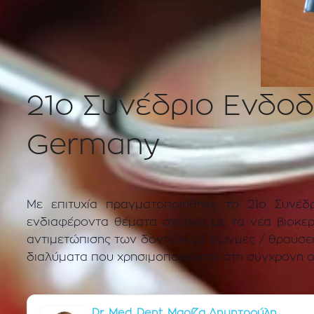
21ο Συνέδριο Ενδοδ
Germany
Με επιτυχία πραγματοποιήθηκε το 21ο Συνέδ
ενδιαφέροντα θέματα σχετικά με τα νέα βιοκε
αντιμετώπισης των δοντιών με ρωγμές / θραύσε
διαλύματα που χρησιμοποιούνται στη σύγχρονη ο
Dr. Med. Dent. Μαρίζα Δημητρούλη