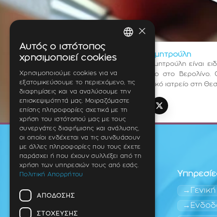
×
Αυτός ο ιστότοπος
GREEK
Dr. Med. Dent. Μαρίζα Δημητρούλη
χρησιμοποιεί cookies
Η Dr. med. dent. Μαρίζα Δημητρούλη είναι ε
ENGLISH
Χρησιμοποιούμε cookies για να
εργάστηκε σε οδοντιατρείο στο Βερολίνο. 
εξατομικεύσουμε το περιεχόμενο, τις
Ενδοδοντίας. Διατηρεί ιδιωτικό ιατρείο στη Θε
GERMAN
διαφημίσεις και να αναλύσουμε την
επισκεψιμότητά μας. Μοιραζόμαστε
επίσης πληροφορίες σχετικά με τη
TikTok
Instagram
Facebook
YouTube
LinkedIn
X (Twitter)
χρήση του ιστότοπού μας με τους
συνεργάτες διαφήμισης και ανάλυσης,
οι οποίοι ενδέχεται να τις συνδυάσουν
με άλλες πληροφορίες που τους έχετε
παράσχει ή που έχουν συλλέξει από τη
χρήση των υπηρεσιών τους από εσάς.
Υπηρεσίε
Πολιτική Απορρήτου
Γενική
ΑΠΌΔΟΣΗΣ
Ενδοδ
ΣΤΌΧΕΥΣΗΣ