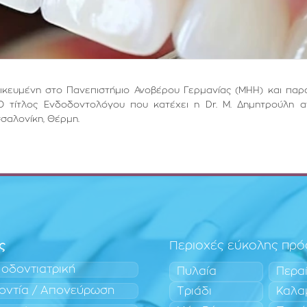
ιδικευμένη στο Πανεπιστήμιο Ανοβέρου Γερμανίας (ΜΗΗ) και παρ
Ο τίτλος Ενδοδοντολόγου που κατέχει η Dr. Μ. Δημητρούλη α
σσαλονίκη, Θέρμη.
ς
Περιοχές εύκολης πρ
 οδοντιατρική
Πυλαία
Περα
οντία / Απονεύρωση
Τριάδι
Καλα