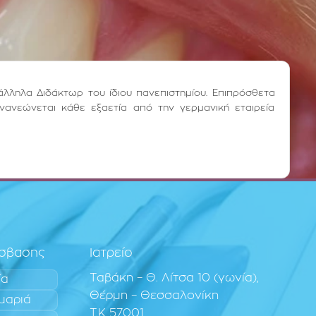
άλληλα Διδάκτωρ του ίδιου πανεπιστημίου. Επιπρόσθετα
νανεώνεται κάθε εξαετία από την γερμανική εταιρεία
όσβασης
Ιατρείο
Ταβάκη – Θ. Λίτσα 10 (γωνία),
ία
Θέρμη – Θεσσαλονίκη
μαριά
T.K 57001