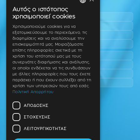
Περιοχές εύκολης πρόσβασης
Αυτός ο ιστότοπος
GREEK
χρησιμοποιεί cookies
Πυλαία
ENGLISH
Τριάδι
Χρησιμοποιούμε cookies για να
εξατομικεύσουμε το περιεχόμενο, τις
Νέο Ρύσιο
GERMAN
διαφημίσεις και να αναλύσουμε την
Επανομή
επισκεψιμότητά μας. Μοιραζόμαστε
επίσης πληροφορίες σχετικά με τη
Περαία
χρήση του ιστότοπού μας με τους
συνεργάτες διαφήμισης και ανάλυσης,
Καλαμαριά
οι οποίοι ενδέχεται να τις συνδυάσουν
Πανόραμα
με άλλες πληροφορίες που τους έχετε
παράσχει ή που έχουν συλλέξει από τη
Χαριλάου
χρήση των υπηρεσιών τους από εσάς.
Πολιτική Απορρήτου
Ιατρείο
ΑΠΌΔΟΣΗΣ
Ταβάκη – Θ. Λίτσα 10 (γωνία),
Θέρμη – Θεσσαλονίκη
ΣΤΌΧΕΥΣΗΣ
T.K 57001
ΛΕΙΤΟΥΡΓΙΚΌΤΗΤΑΣ
Τηλ.