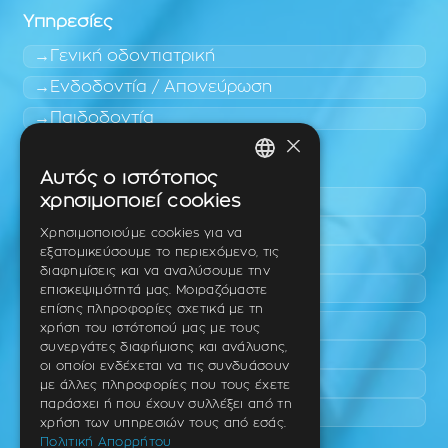
Υπηρεσίες
Γενική οδοντιατρική
Ενδοδοντία / Απονεύρωση
Παιδοδοντία
×
Περιοχές εύκολης πρόσβασης
Αυτός ο ιστότοπος
GREEK
χρησιμοποιεί cookies
Πυλαία
ENGLISH
Τριάδι
Χρησιμοποιούμε cookies για να
εξατομικεύσουμε το περιεχόμενο, τις
Νέο Ρύσιο
GERMAN
διαφημίσεις και να αναλύσουμε την
Επανομή
επισκεψιμότητά μας. Μοιραζόμαστε
επίσης πληροφορίες σχετικά με τη
Περαία
χρήση του ιστότοπού μας με τους
συνεργάτες διαφήμισης και ανάλυσης,
Καλαμαριά
οι οποίοι ενδέχεται να τις συνδυάσουν
Πανόραμα
με άλλες πληροφορίες που τους έχετε
παράσχει ή που έχουν συλλέξει από τη
Χαριλάου
χρήση των υπηρεσιών τους από εσάς.
Πολιτική Απορρήτου