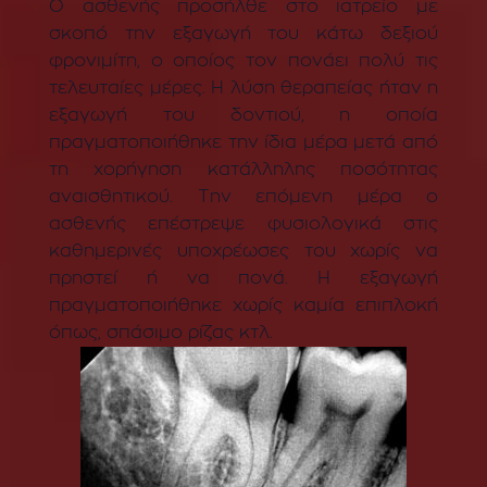
Ο ασθενής προσήλθε στο ιατρείο με
σκοπό την εξαγωγή του κάτω δεξιού
φρονιμίτη, ο οποίος τον πονάει πολύ τις
τελευταίες μέρες. Η λύση θεραπείας ήταν η
εξαγωγή του δοντιού, η οποία
πραγματοποιήθηκε την ίδια μέρα μετά από
τη χορήγηση κατάλληλης ποσότητας
αναισθητικού. Την επόμενη μέρα ο
ασθενής επέστρεψε φυσιολογικά στις
καθημερινές υποχρέωσες του χωρίς να
πρηστεί ή να πονά. Η εξαγωγή
πραγματοποιήθηκε χωρίς καμία επιπλοκή
όπως, σπάσιμο ρίζας κτλ.