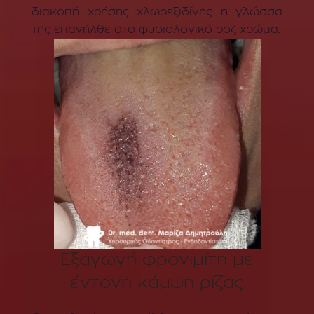
διακοπή χρήσης χλωρεξιδίνης η γλώσσα
της επανήλθε στο φυσιολογικό ροζ χρώμα.
Εξαγωγή φρονιμίτη με
έντονη κάμψη ρίζας