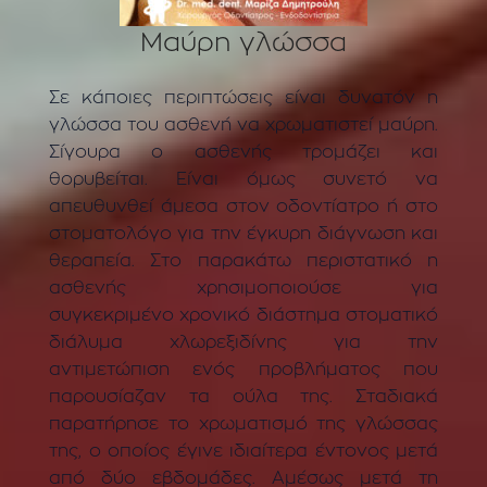
Μαύρη γλώσσα
Σε κάποιες περιπτώσεις είναι δυνατόν η
γλώσσα του ασθενή να χρωματιστεί μαύρη.
Σίγουρα ο ασθενής τρομάζει και
θορυβείται. Είναι όμως συνετό να
απευθυνθεί άμεσα στον οδοντίατρο ή στο
στοματολόγο για την έγκυρη διάγνωση και
θεραπεία. Στο παρακάτω περιστατικό η
ασθενής χρησιμοποιούσε για
συγκεκριμένο χρονικό διάστημα στοματικό
διάλυμα χλωρεξιδίνης για την
αντιμετώπιση ενός προβλήματος που
παρουσίαζαν τα ούλα της. Σταδιακά
παρατήρησε το χρωματισμό της γλώσσας
της, ο οποίος έγινε ιδιαίτερα έντονος μετά
από δύο εβδομάδες. Αμέσως μετά τη