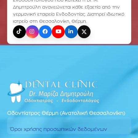
Ενδοδοντολόγου που κατέχει η Dr. Μ.
Δημητρούλη ανανεώνεται κάθε εξαετία από την
γερμανική εταιρεία Ενδοδοντίας. Διατηρεί ιδιωτικό
ιατρείο στη Θεσσαλονίκη, Θέρμη.
TikTok
Instagram
Facebook
YouTube
LinkedIn
X (Twitter)
Οδοντίατρος
Θέρμη (Ανατολική Θεσσαλονίκη)
Όροι χρήσης προσωπικών δεδομένων