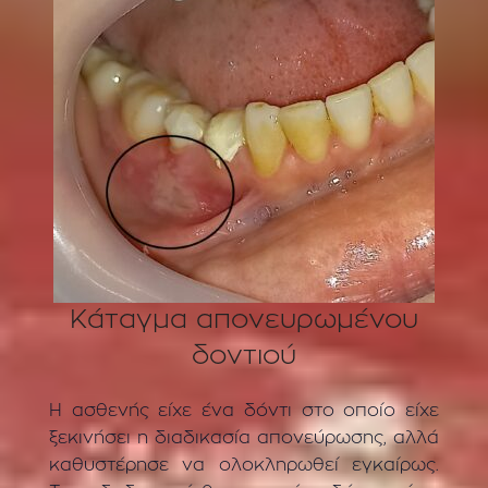
Κάταγμα απονευρωμένου
δοντιού
Η ασθενής είχε ένα δόντι στο οποίο είχε
ξεκινήσει η διαδικασία απονεύρωσης, αλλά
καθυστέρησε να ολοκληρωθεί εγκαίρως.