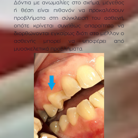
Δόντια με ανωμαλίες στο σχήμα, μέγεθος
ή θέση είναι πιθανόν να προκαλέσουν
προβλήματα στη σύγκλειση του ασθενή,
οπότε κρίνεται συνήθως απαραίτητο να
διορθώνονται εγκαίρως διότι στο μέλλον ο
ασθενής μπορεί να υποφέρει από
μυοσκελετικά προβλήματα.