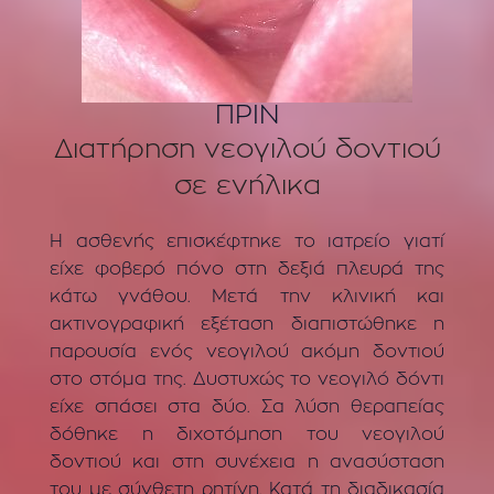
ΠΡΙΝ
Διατήρηση νεογιλού δοντιού
σε ενήλικα
Η ασθενής επισκέφτηκε το ιατρείο γιατί
είχε φοβερό πόνο στη δεξιά πλευρά της
κάτω γνάθου. Μετά την κλινική και
ακτινογραφική εξέταση διαπιστώθηκε η
παρουσία ενός νεογιλού ακόμη δοντιού
στο στόμα της. Δυστυχώς το νεογιλό δόντι
είχε σπάσει στα δύο. Σα λύση θεραπείας
δόθηκε η διχοτόμηση του νεογιλού
δοντιού και στη συνέχεια η ανασύσταση
του με σύνθετη ρητίνη. Κατά τη διαδικασία