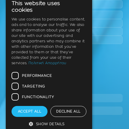
This website uses
Epanomi
GREEK
cookies
Peraia
ENGLISH
We use cookies to personalise content,
Kalamaria
ads and to analyse our traffic. We also
GERMAN
share information about your use of
Panorama
our site with our advertising and
Charilaou
analytics partners who may combine it
with other information that you’ve
provided to them or that they’ve
Clinic
collected from your use of their
services.
Πολιτική Απορρήτου
Th. Litsa 10 – Tavaki (corner),
Thermi – Thessaloniki
PERFORMANCE
Postal Code 57001
TARGETING
Tel.
FUNCTIONALITY
2310 46 10 44
info@stage.dimitrouli.gr
ACCEPT ALL
DECLINE ALL
SHOW DETAILS