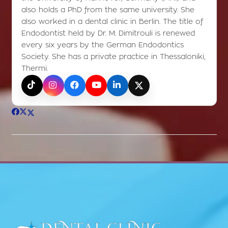
also holds a PhD from the same university. She
also worked in a dental clinic in Berlin. The title of
Endodontist held by Dr. M. Dimitrouli is renewed
every six years by the German Endodontics
Society. She has a private practice in Thessaloniki,
Thermi.
TikTok
Instagram
Facebook
YouTube
LinkedIn
X (Twitter)