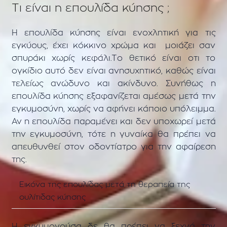
Τι είναι η επουλίδα κύησης ;
Η
επουλίδα κύησης είναι ενοχλητική για τις
εγκύους, έχει κόκκινο χρώμα και μοιάζει σαν
σπυράκι χωρίς κεφάλι.Το θετικό είναι οτι το
ογκίδιο αυτό δεν είναι ανησυχητικό, καθώς είναι
τελείως ανώδυνο και ακίνδυνο. Συνήθως η
επουλίδα κύησης εξαφανίζεται αμέσως μετά την
εγκυμοσύνη, χωρίς να αφήνει κάποιο υπόλειμμα.
Αν η επουλίδα παραμένει και δεν υποχωρεί μετά
την εγκυμοσύνη, τότε η γυναίκα θα πρέπει να
α
πευθυνθεί στον οδοντίατρο για την αφαίρεση
της.
Εικόνα της επουλίδας μετά τη θεραπεία της
ουλίτιδας κύησης
Η εγκυμονούσα δε θα πρέπει να ξεχνά την