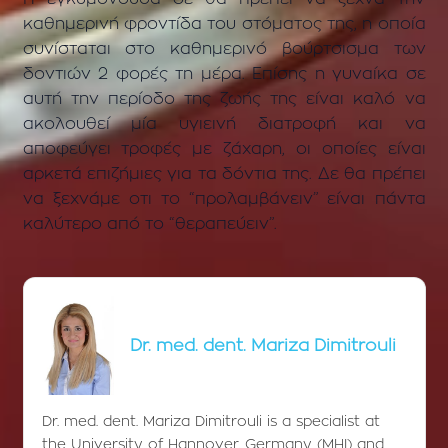
καθημερινή φροντίδα του στόματος της, η οποία
συνίσταται στο καθημερινό βούρτσισμα των
δοντιών 2 φορές τη μέρα. Επίσης η γυναίκα σε
αυτή την περίοδο της ζωής της είναι καλό να
ακολουθεί μία υγιεινή διατροφή και να
αποφεύγει τροφές με ζάχαρη, οι οποίες είναι
αρκετά επιζήμιες για τα δόντια της. Δε θα πρέπει
να ξεχνάμε οτι το “προλαμβάνειν” είναι πάντα
καλύτερο από το “θεραπεύειν”.
Dr. med. dent. Mariza Dimitrouli
Dr. med. dent. Mariza Dimitrouli is a specialist at
the University of Hannover, Germany (MHI) and