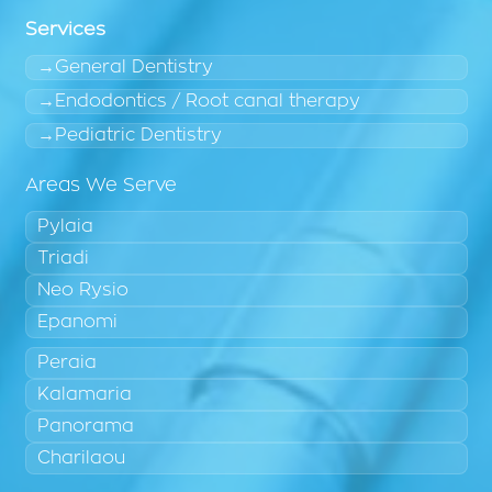
Services
General Dentistry
Endodontics / Root canal therapy
Pediatric Dentistry
Areas We Serve
Pylaia
Triadi
Neo Rysio
Epanomi
Peraia
Kalamaria
Panorama
Charilaou