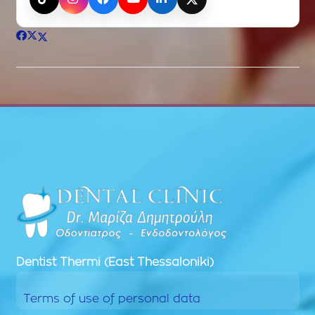
TikTok
Instagram
Facebook
YouTube
LinkedIn
X (Twitter)
Dentist
Thermi (East Thessaloniki)
Terms of use of personal data