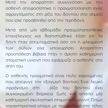
Μετά την απαραίτητη συνεννόηση με τον
ασθενή αποφασίστηκε η πραγματοποίηση ενός
σφραγίσματος στη ρίζα του δοντιού στο σημείο
που είχε προσβληθεί από την τερηδόνα.
Μετά από μία εβδομάδα πραγματοποιήθηκε
επανέλεγχος και διαπιστώθηκε τόσο οτι το
δόντι ήταν ασυμτωματικό όσο οτι η φλεγμονή
των ούλων είχε υποχωρήσει. Απαραίτητη
προϋπόθεση βέβαια ήταν η άριστη καθημερινή
στοματική υγιεινή που εφάρμοζε ο ασθενής στο
σπίτι του.
Ο ασθενής πραγματικά είναι πολύ χαρούμενος
που απέφυγε την εξαγωγή δοντιού. Ένα λευκό
σφράγισμα στη ρίζα του δοντιού έχει
συγκεκριμένη διάρκεια ζωής και απαιτεί μία
καθημερινή σχολαστική στοματική υγιεινή. Όπως
χαρακτηριστικά είπαμε με τον ασθενή στο τέλος