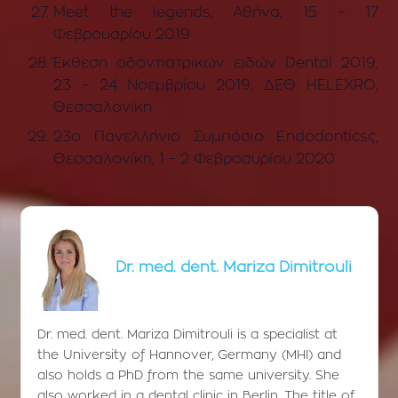
Meet the legends, Αθήνα, 15 – 17
Φεβρουαρίου 2019
Έκθεση οδοντιατρικών ειδών Dental 2019,
23 – 24 Νοεμβρίου 2019, ΔΕΘ HELEXRO,
Θεσσαλονίκη
23ο Πανελλήνιο Συμπόσιο Endodonticsς,
Θεσσαλονίκη, 1 – 2 Φεβροαυρίου 2020
Dr. med. dent. Mariza Dimitrouli
Dr. med. dent. Mariza Dimitrouli is a specialist at
the University of Hannover, Germany (MHI) and
also holds a PhD from the same university. She
also worked in a dental clinic in Berlin. The title of