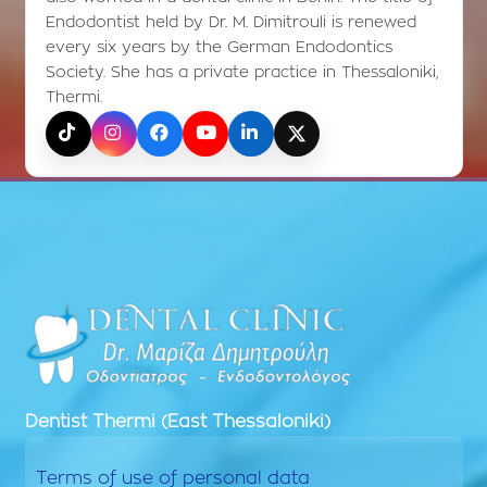
Endodontist held by Dr. M. Dimitrouli is renewed
every six years by the German Endodontics
Society. She has a private practice in Thessaloniki,
Thermi.
TikTok
Instagram
Facebook
YouTube
LinkedIn
X (Twitter)
Dentist
Thermi (East Thessaloniki)
Terms of use of personal data