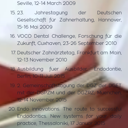
Seville, 12-14 March 2009
23. Jahrestagung der Deutschen
Gesellschaft für Zahnerhaltung, Hannover,
15-16 Mai 2009
VOCO Dental Challenge, Forschung für die
Zukunft, Cuxhaven, 23-26 September 2010
Deutscher Zahnärztetag, Frankfurt am Main,
12-13 November 2010
Ausbildung fuer Ausbilder. Endodontie,
Berlin, 10-11 Juli 2015
2. Gemeinschaftstagung der DGZ der DGET
mit der DGPZM und der DGZRZ, Muenchen,
12-14 November 2015
Endo innovations. The route to successful
Endodontics. New systems for your daily
practice, Thessaloniki, 17 Januar 2015