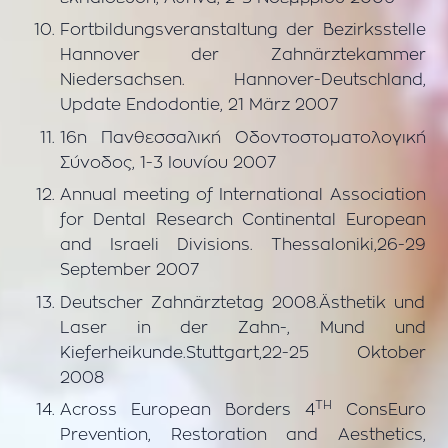
Fortbildungsveranstaltung der Bezirksstelle
Hannover der Zahnärztekammer
Niedersachsen. Hannover-Deutschland,
Update Endodontie, 21 März 2007
16η Πανθεσσαλική Οδοντοστοματολογική
Σύνοδος, 1-3 Ιουνίου 2007
Annual meeting of International Association
for Dental Research Continental European
and Israeli Divisions. Thessaloniki,26-29
September 2007
Deutscher Zahnärztetag 2008.Ästhetik und
Laser in der Zahn-, Mund und
Kieferheikunde.Stuttgart,22-25 Oktober
2008
TH
Across European Borders 4
ConsEuro
Prevention, Restoration and Aesthetics,