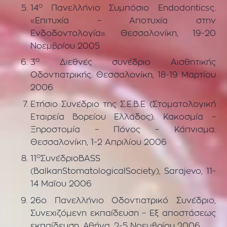
ο
14
Πανελλήνιο Συμπόσιο Endodonticsς.
«Επιτυχία – Αποτυχία στην
Ενδοδοντολογία». Θεσσαλονίκη, 19-20
Noεμβρίου 2005
ο
3
Διεθνές συνέδριο Αισθητικής
Οδοντιατρικής. Θεσσαλονίκη, 18-19 Mαρτίου
2006
Ετήσιο Συνέδριο της Σ.Ε.Β.Ε (Στοματολογική
Εταιρεία Βορείου Ελλάδος). Κακοσμία –
Ξηροστομία – Πόνος – Κάπνισμα.
Θεσσαλονίκη, 1-2 Aπριλίου 2006
ο
11
ΣυνέδριοBASS
(BalkanStomatologicalSociety), Sarajevo, 11-
14 Μαΐου 2006
26ο Πανελλήνιο Οδοντιατρικό Συνέδριο,
Συνεχιζόμενη εκπαίδευση – Εξ αποστάσεως
εκπαίδευση, Αθήνα, 2-5 Νοεμβρίου 2006