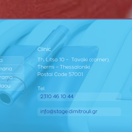
Clinic
Th. Litsa 10 – Tavaki (corner),
ia
Thermi – Thessaloniki
maria
Postal Code 57001
rama
laou
Tel.
2310 46 10 44
info@stage.dimitrouli.gr