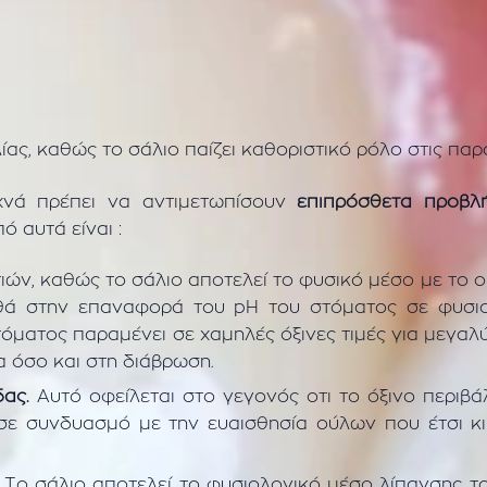
ας, καθώς το σάλιο παίζει καθοριστικό ρόλο στις πα
χνά πρέπει να αντιμετωπίσουν
επιπρόσθετα προβλ
ό αυτά είναι :
ών, καθώς το σάλιο αποτελεί το φυσικό μέσο με το 
ηθά στην επαναφορά του pH του στόματος σε φυσιο
τόματος παραμένει σε χαμηλές όξινες τιμές για μεγαλ
α όσο και στη διάβρωση.
δας.
Αυτό οφείλεται στο γεγονός οτι το όξινο περιβά
σε συνδυασμό με την ευαισθησία ούλων που έτσι κ
. Το σάλιο αποτελεί το φυσιολογικό μέσο λίπανσης τ