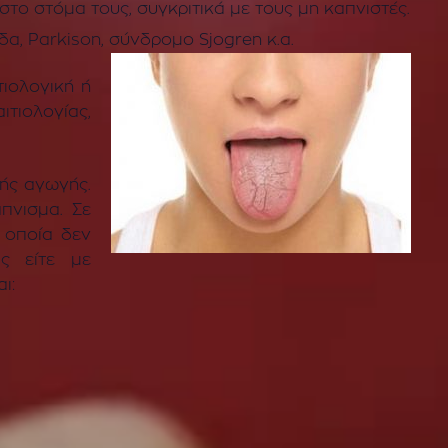
το στόμα τους, συγκριτικά με τους μη καπνιστές.
α, Parkison, σύνδρομο Sjogren κ.α.
τιολογική ή
ιτιολογίας,
κής αγωγής.
πνισμα. Σε
 οποία δεν
ύς είτε με
ι: