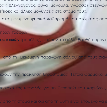
τος ( βλεννογόνος, ούλα, μάγουλα, γλώσσα) στεγνώνο
τιδες και άλλες μολύνσεις στο στόμα τους.
σο στο μειωμένο φυσικό καθαρισμό του στόματος όσ
ξηρών τροφών
οστοιχιών
(μασέλες), εφόσον το σάλιο βοηθά σημαντ
 από τη μειωμένη παραγωγή σάλιου από τους σιαλ
 έχουν την πρόκληση ξηροστομίας. Τέτοια φάρμακα μπο
εριοχή της κεφαλής για τη θεραπεία του καρκίνου,
ν από τη στόμα και όχι από τη μύτη είναι επόμενο να