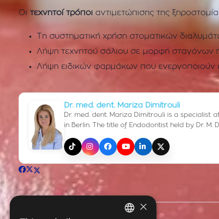
Οι
τεχνητοί τρόποι
αντιμετώπισης της ξηροστομία
Τη συστηματική χρήση στοματικών διαλυμάτ
Λήψη τεχνητού σάλιου σε μορφή σταγόνων 
Λήψη ειδικών φαρμάκων που ενεργοποιούν 
Dr. med. dent. Mariza Dimitrouli
Dr. med. dent. Mariza Dimitrouli is a specialist
in Berlin. The title of Endodontist held by Dr. 
TikTok
Instagram
Facebook
YouTube
LinkedIn
X (Twitter)
×