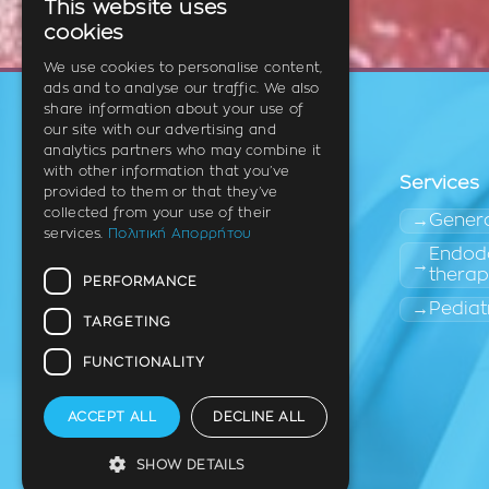
This website uses
GREEK
cookies
ENGLISH
We use cookies to personalise content,
ads and to analyse our traffic. We also
GERMAN
share information about your use of
our site with our advertising and
analytics partners who may combine it
with other information that you’ve
Services
provided to them or that they’ve
collected from your use of their
Genera
services.
Πολιτική Απορρήτου
Endodo
thera
PERFORMANCE
Dentist
Thermi (East Thessaloniki)
Pediat
TARGETING
FUNCTIONALITY
Terms of use of personal data
ACCEPT ALL
DECLINE ALL
SHOW DETAILS