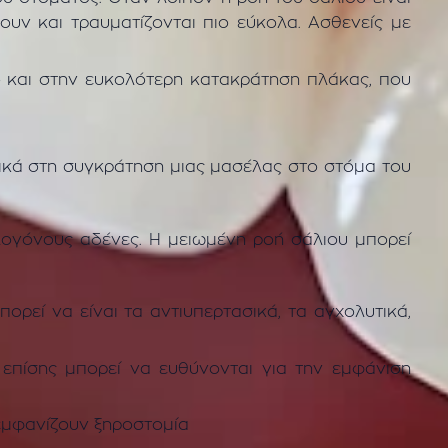
υν και τραυματίζονται πιο εύκολα. Ασθενείς με
ο και στην ευκολότερη κατακράτηση πλάκας, που
ικά στη συγκράτηση μιας μασέλας στο στόμα του
ογόνους αδένες. Η μειωμένη ροή σάλιου μπορεί
ρεί να είναι τα αντιυπερτασικά, τα αγχολυτικά,
 επίσης μπορεί να ευθύνονται για την εμφάνιση
 εμφανίζουν ξηροστομία