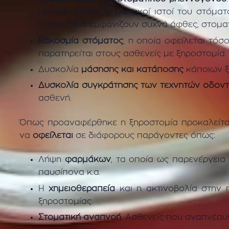
μειωμένη τότε οι μαλακοί ιστοί του στόμα
ξηροστομία εμφανίζουν συχνά άφθες, στοματί
Κακοσμία στόματος
, η οποία οφείλεται τό
παρατηρείται στους ασθενείς με ξηροστομία.
Δυσκολία
μάσησης και κατάποσης
κάποιων 
Δυσκολία συγκράτησης των τεχνητών οδοντ
ασθενή.
Όπως προαναφέρθηκε η ξηροστομία προκαλείται
να
οφείλεται
σε διάφορους παράγοντες όπως:
Λήψη
φαρμάκων
, τα οποία ως παρενέργεια
παυσίπονα κ.α.
Η
χημειοθεραπεία
και η ακτινοβολία στην π
ξηροστομίας.
Στοματική αναπνοή
. Ασθενείς που αναπνέου