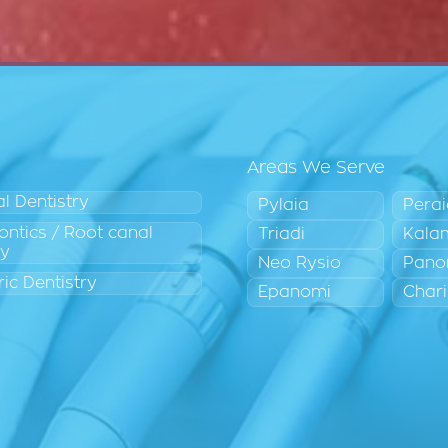
Areas We Serve
l Dentistry
Pylaia
Pera
ntics / Root canal
Triadi
Kala
py
Neo Rysio
Pano
ric Dentistry
Epanomi
Chari