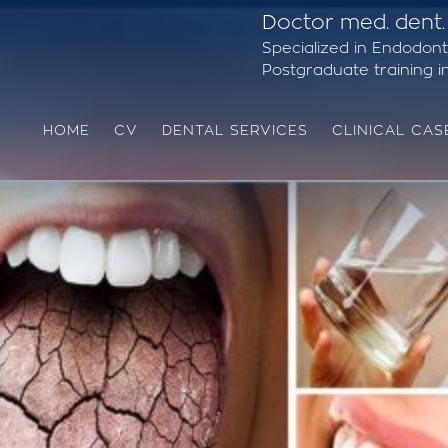
Doctor med. dent.
Specialized in Endodont
Postgraduate training in 
HOME
CV
DENTAL SERVICES
CLINICAL CAS
Removal of Amalgam (Silver) Filling