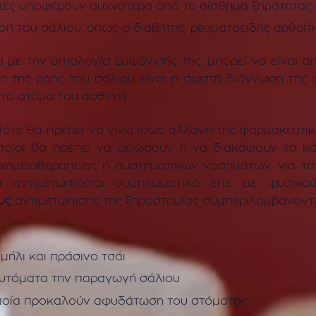
στές υποφέρουν συχνότερα από το αίσθημα ξηρότητας σ
ή του σάλιου, όπως ο διαβήτης, ρευματοειδής αρθρίτιδ
με την αιτιολογία εμφάνισής της, μπορεί να είναι αι
 της ροής του σάλιου είναι η σωστή διάγνωση της α
στο στόμα του ασθενή.
ότε θα πρέπει να γίνει ίσως αλλαγή της φαρμακευτι
 οποίοι θα πρέπει να μειώσουν ή να διακόψουν το κά
χημειοθεραπείας ή συστηματικών νοσημάτων, για τα
 αντιμετωπίζεται συμπτωματικά είτε με φυσικο
υς
αντιμετώπισης της ξηροστομίας συμπεριλαμβάνοντα
ήλι και πράσινο τσάι
αυτόματα την παραγωγή σάλιου
οποία προκαλούν αφυδάτωση του στόματος