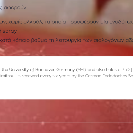
ς αφορούν:
ων, χωρίς αλκοόλ, τα οποία προσφέρουν μία ενυδάτω
ή spray
κατά κάποιο βαθμό τη λειτουργία των σιαλογόνων α
 at the University of Hannover, Germany (MHI) and also holds a PhD 
M. Dimitrouli is renewed every six years by the German Endodontics So