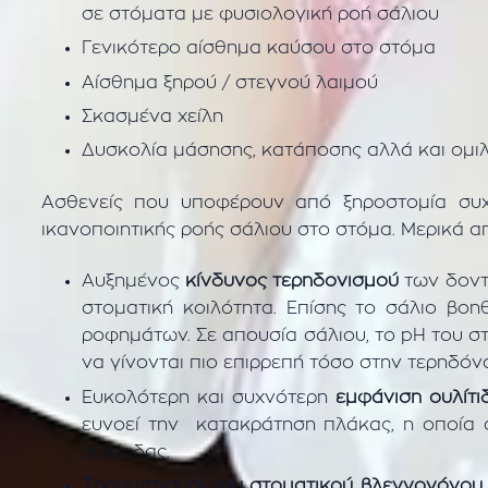
σε στόματα με φυσιολογική ροή σάλιου
Γενικότερο αίσθημα καύσου στο στόμα
Αίσθημα ξηρού / στεγνού λαιμού
Σκασμένα χείλη
Δυσκολία μάσησης, κατάποσης αλλά και ομιλί
Ασθενείς που υποφέρουν από ξηροστομία συ
ικανοποιητικής ροής σάλιου στο στόμα. Μερικά απ
Αυξημένος
κίνδυνος τερηδονισμού
των δοντι
στοματική κοιλότητα. Επίσης το σάλιο βο
ροφημάτων. Σε απουσία σάλιου, το pH του σ
να γίνονται πιο επιρρεπή τόσο στην τερηδόν
Ευκολότερη και συχνότερη
εμφάνιση ουλίτι
ευνοεί την κατακράτηση πλάκας, η οποία 
ουλίτιδας.
Τραυματισμοί του στοματικού βλεννογόνου