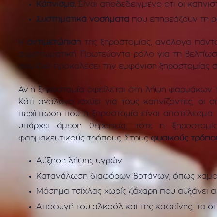
Κάπνισμα.
Είναι αποδεδειγμένο οτι οι καπνι
Συστηματικά νοσήματα
που επηρεάζουν τη ρο
Η
αντιμετώπιση
της ξηροστομίας, ανάλογα πάντα 
συμπτωματική. Πρωτεύοντα ρόλο για τη βελτίωση
που έχει προκαλέσει την εμφάνιση ξηροστομίας 
Αν η ξηροστομία οφείλεται στη λήψη φαρμάκων τ
Κάτι ανάλογο ισχύει για τους καπνίζοντες, οι
περίπτωση που η ξηροστομία είναι αποτέλεσμα 
υπάρχει άμεση θεραπεία, τότε η ξηροστομία
φαρμακευτικούς τρόπους. Στους
φυσικούς τρόπο
Αύξηση λήψης υγρών
Κατανάλωση διαφόρων βοτάνων, όπως χαμομ
Μάσημα τσίχλας χωρίς ζάχαρη που αυξάνει 
Αποφυγή του αλκοόλ και της καφεΐνης, τα 