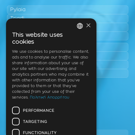
Pylaia
Triadi
×
Neo Rysio
This website uses
Epanomi
GREEK
cookies
Peraia
ENGLISH
We use cookies to personalise content,
Kalamaria
ads and to analyse our traffic. We also
GERMAN
share information about your use of
Panorama
our site with our advertising and
Charilaou
analytics partners who may combine it
with other information that you’ve
provided to them or that they’ve
Clinic
collected from your use of their
services.
Πολιτική Απορρήτου
Th. Litsa 10 – Tavaki (corner),
Thermi – Thessaloniki
PERFORMANCE
Postal Code 57001
TARGETING
Tel.
FUNCTIONALITY
2310 46 10 44