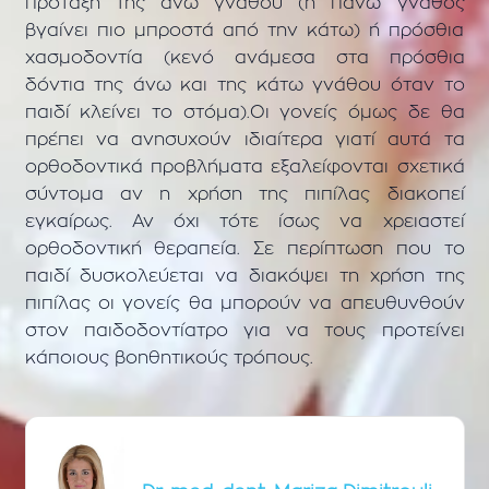
πρόταξη της άνω γνάθου (η πάνω γνάθος
βγαίνει πιο μπροστά από την κάτω) ή πρόσθια
χασμοδοντία (κενό ανάμεσα στα πρόσθια
δόντια της άνω και της κάτω γνάθου όταν το
παιδί κλείνει το στόμα).Οι γονείς όμως δε θα
πρέπει να ανησυχούν ιδιαίτερα γιατί αυτά τα
ορθοδοντικά προβλήματα εξαλείφονται σχετικά
σύντομα αν η χρήση της πιπίλας διακοπεί
εγκαίρως. Αν όχι τότε ίσως να χρειαστεί
ορθοδοντική θεραπεία. Σε περίπτωση που το
παιδί δυσκολεύεται να διακόψει τη χρήση της
πιπίλας οι γονείς θα μπορούν να απευθυνθούν
στον παιδοδοντίατρο για να τους προτείνει
κάποιους βοηθητικούς τρόπους.